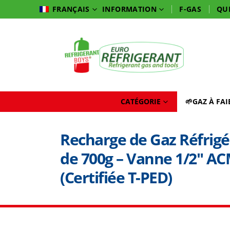
INFORMATION
F-GAS
QU
FRANÇAIS
CATÉGORIE
🌱GAZ À FA
Recharge de Gaz Réfrigé
de 700g – Vanne 1/2″ A
(Certifiée T-PED)