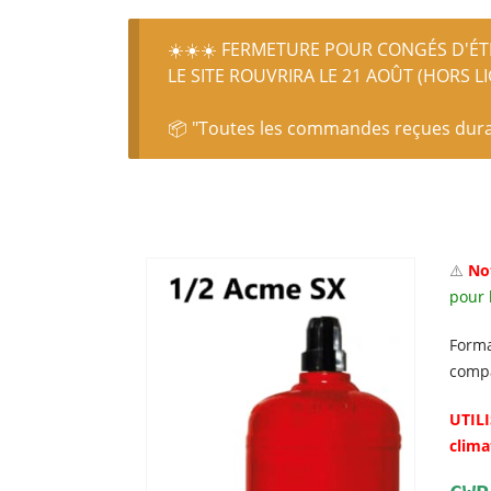
☀️☀️☀️ FERMETURE POUR CONGÉS D'ÉTÉ
LE SITE ROUVRIRA LE 21 AOÛT (HORS L
📦 "Toutes les commandes reçues durant
⚠️
Not
pour l
Forma
compa
UTIL
clima