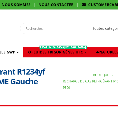
I NOUS SOMMES
NOUS CONTACTER
CUSTOMERCAR
R134A|R410A|R404A|R32|R449|R452A|
IBLE GWP
⚙️FLUIDES FRIGORIGÈNES HFC
🔥NATURELS
rant R1234yf
BOUTIQUE
CME Gauche
RECHARGE DE GAZ RÉFRIGÉRANT R123
PED)