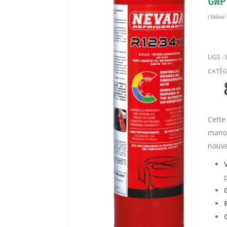
(Valeur
UGS :
CATÉG
Cette
manom
nouve
C