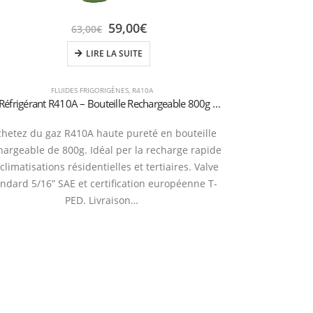
59,00
€
63,00
€
LIRE LA SUITE
FLUIDES FRIGORIGÈNES
,
R410A
Gaz Réfrigérant R410A – Bouteille Rechargeable 800g – Pour Climatisation – Valve 5/16″ SAE (Certifiée T-PED)
chetez du gaz R410A haute pureté en bouteille
Bouteille R40
hargeable de 800g. Idéal per la recharge rapide
Industriel. 
climatisations résidentielles et tertiaires. Valve
systèmes VRV/VR
andard 5/16” SAE et certification européenne T-
Autonomie maxi
PED. Livraison…