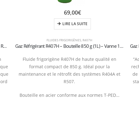
69,00
€
LIRE LA SUITE
FLUIDES FRIGORIGÈNES
,
R407H
Bouteille de gaz réfrigérant R600a (isobutane) 5 kg – Robinet 21,7 x 1/14″ à gauche (certifiée T-PED / EN 13322-1)
Gaz Réfrigérant R407H – Bouteille 850 g (1L) – Vanne 1/4″ SAE –
n
Fluide frigorigène R407H de haute qualité en
“A
ique
format compact de 850 g. Idéal pour la
rec
ique
maintenance et le rétrofit des systèmes R404A et
de 
cord
R507.
st
Bouteille en acier conforme aux normes T-PED…