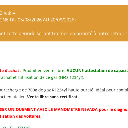
 ☀️☀️☀️
IGNE DU 05/08/2026 AU 20/08/2026)
 cette période seront traitées en priorité à notre retour."
e d’achat :
Produit en vente libre.
AUCUNE attestation de capacit
’achat et l’utilisation de ce gaz (HFO-1234yf)
.
t recharge de 700g de gaz R1234yf haute pureté. Idéal pour complé
ct en atelier.
Vente libre sans certificat.
ISER UNIQUEMENT AVEC LE MANOMETRE NEVADA pour le diagnostic
tisation des voitures.