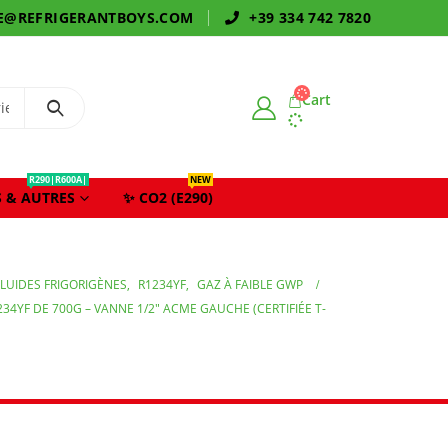
E@REFRIGERANTBOYS.COM
+39 334 742 7820
Cart
R290|R600A|
NEW
 & AUTRES
✨ CO2 (E290)
FLUIDES FRIGORIGÈNES
,
R1234YF
,
GAZ À FAIBLE GWP
4YF DE 700G – VANNE 1/2″ ACME GAUCHE (CERTIFIÉE T-