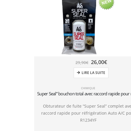
26,00
€
29,90
€
LIRE LA SUITE
CHIMIQUE
Obturateur de fuite “Super Seal” complet av
raccord rapide pour réfrigération Auto A/C p
R1234YF