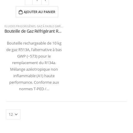
AJOUTER AU PANIER
FLUIDES FRIGORIGÈNES
,
GAZ À FAIBLE GWP
,
R134A
,
R513A
Bouteille de Gaz Réfrigérant R513A – 10kg – (T-PED) – Vanne 1/4″ SAE
Bouteille rechargeable de 10 kg
de gaz R513A, l’alternative à bas
GWP (~573) pour le
remplacement du R134a.
Mélange azéotropique non
inflammable (A1) haute
performance. Conforme aux
normes T-PED /…
Refrigerantboys s.r.l. | Uffici: Viale Pirandello, 7 - 21052 Busto Arsizio (VA) ITALY
| P.IVA IT03520290127