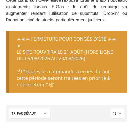
Cependant, son GWP élevé l’expose fortement aux nouveaux
ajustements fiscaux F-Gas : le coût de recharge va
augmenter, rendant l’utilisation de substituts “Drop-in” ou
l’achat anticipé de stocks particulièrement judicieux.
☀️☀️☀️ FERMETURE POUR CONGÉS D'ÉTÉ ☀️☀️
☀️
LE SITE ROUVRIRA LE 21 AOÛT (HORS LIGNE
DU 05/08/2026 AU 20/08/2026)
📦 "Toutes les commandes reçues durant
cette période seront traitées en priorité à
notre retour." 📦