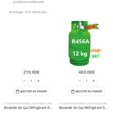
professionnellement.
Avantage : Prix réduit par…
219,00
€
463,00
€
AJOUTER AU PANIER
AJOUTER AU PANIER
FLUIDES FRIGORIGÈNES
,
GAZ À FAIBLE GWP
,
R134A
FLUIDES FRIGORIGÈNES
,
R456A
,
GAZ À FAIBLE GWP
,
R13
Bouteille de Gaz Réfrigérant R456A – 5kg – (T-PED) – Vanne 1/4″ SAE
Bouteille de Gaz Réfrigérant R456A – 12kg – (T-PED) – Vanne 1/4″ SAE