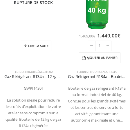
RUPTURE DE STOCK
1.449,00
€
1.469,00
€
LIRE LA SUITE
AJOUTER AU PANIER
FLUIDES FRIGORIGÈNES
,
R134A
FLUIDES FRIGORIGÈNES
,
R134A
Gaz Réfrigérant R134a – 12 kg – Bouteille Régénérée (Économique & Durable)
Gaz Réfrigérant R134a – Bouteille de 40 kg (Certifiée T-PED / EN 13322-1)
GWP[1430]
Bouteille de gaz réfrigérant R134a
au format industriel de 40 kg.
La solution idéale pour réduire
Conçue pour les grands systèmes
les coûts d’exploitation de votre
et les centres de service à forte
atelier sans compromis sur la
activité, garantissant une
qualité. Bouteille de 12 kg de gaz
autonomie maximale et une…
R134a régénérée