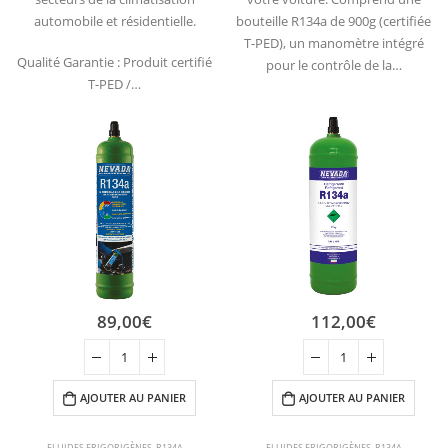
automobile et résidentielle.
bouteille R134a de 900g (certifiée
T-PED), un manomètre intégré
Qualité Garantie : Produit certifié
pour le contrôle de la…
T-PED /…
89,00
€
112,00
€
AJOUTER AU PANIER
AJOUTER AU PANIER
FLUIDES FRIGORIGÈNES
,
R134A
FLUIDES FRIGORIGÈNES
,
R134A