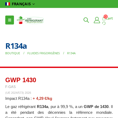
FRANÇAIS
Cart
R134a
BOUTIQUE
FLUIDES FRIGORIGÈNES
R134A
GWP 1430
F-GAS
(UE 2024/573) 2026
Impact R134a :
+ 4,29 €/kg
Le gaz réfrigérant
R134a
, pur à 99,9 %, a un
GWP de 1430
. Il
a été pendant des décennies la référence mondiale.