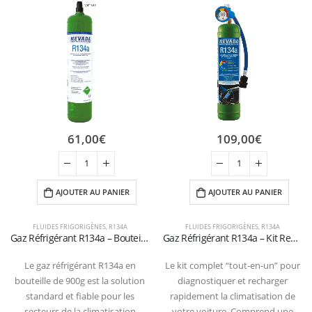
61,00
€
109,00
€
AJOUTER AU PANIER
AJOUTER AU PANIER
FLUIDES FRIGORIGÈNES
,
R134A
FLUIDES FRIGORIGÈNES
,
R134A
Gaz Réfrigérant R134a – Bouteille 900g (Certifiée T-PED / EN 13322-1)
Gaz Réfrigérant R134a – Kit Recharge Auto “Fai da Te” (900g) avec Manomètre et Raccord Rapide
Le gaz réfrigérant R134a en
Le kit complet “tout-en-un” pour
bouteille de 900g est la solution
diagnostiquer et recharger
standard et fiable pour les
rapidement la climatisation de
secteurs de la climatisation
votre voiture. Comprend une