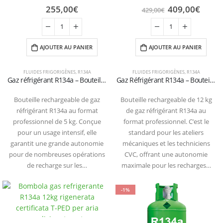
255,00
€
409,00
€
429,00
€
AJOUTER AU PANIER
AJOUTER AU PANIER
FLUIDES FRIGORIGÈNES
,
R134A
FLUIDES FRIGORIGÈNES
,
R134A
Gaz réfrigérant R134a – Bouteille rechargeable de 5 kg (certifiée T-PED / EN 13322-1)
Gaz Réfrigérant R134a – Bouteille Rechargeable de 12 kg (Certifiée T-PED / EN 13322-1)
Bouteille rechargeable de gaz
Bouteille rechargeable de 12 kg
réfrigérant R134a au format
de gaz réfrigérant R134a au
professionnel de 5 kg. Conçue
format professionnel. C’est le
pour un usage intensif, elle
standard pour les ateliers
garantit une grande autonomie
mécaniques et les techniciens
pour de nombreuses opérations
CVC, offrant une autonomie
de recharge sur les…
maximale pour les recharges…
-1%