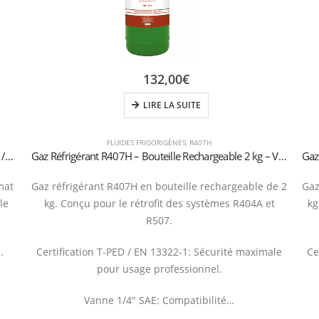
132,00
€
LIRE LA SUITE
FLUIDES FRIGORIGÈNES
,
R407H
Gaz Réfrigérant R407H – Bouteille 850 g (1L) – Vanne 1/4″ SAE –
Gaz Réfrigérant R407H – Bouteille Rechargeable 2 kg – Vanne 1/4″ SAE
mat
Gaz réfrigérant R407H en bouteille rechargeable de 2
Gaz
le
kg. Conçu pour le rétrofit des systèmes R404A et
kg
R507.
…
Certification T-PED / EN 13322-1: Sécurité maximale
Ce
pour usage professionnel.
Vanne 1/4″ SAE: Compatibilité…