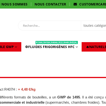
I NOUS SOMMES
NOUS CONTACTER
CUSTOMERCAR
R134A|R410A|R404A|R32|R449|R452A|
IBLE GWP
⚙️FLUIDES FRIGORIGÈNES HFC
🔥NATURELS
ct R407H :
+ 4,48 €/kg
différents formats de bouteilles, a un
GWP de 1495
. Il a été conç
 commerciale et industrielle
(supermarchés, chambres froides). Tou