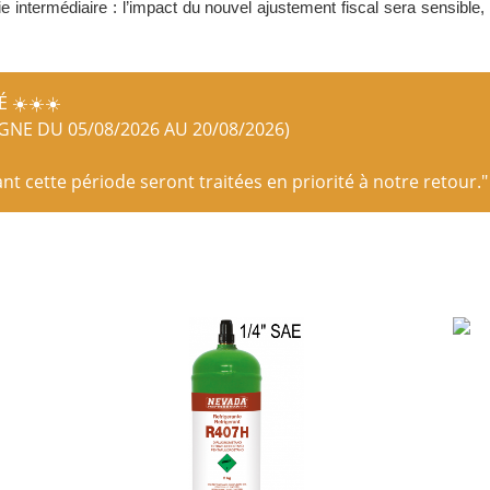
ntermédiaire : l’impact du nouvel ajustement fiscal sera sensible, 
 ☀️☀️☀️
IGNE DU 05/08/2026 AU 20/08/2026)
 cette période seront traitées en priorité à notre retour."