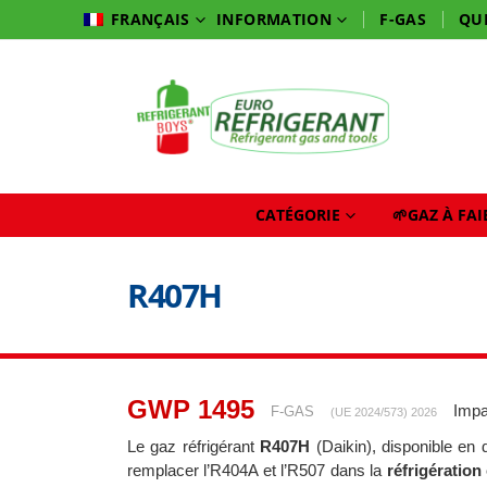
INFORMATION
F-GAS
QU
FRANÇAIS
CATÉGORIE
🌱GAZ À FA
R407H
GWP 1495
Impa
F-GAS
(UE 2024/573) 2026
Le gaz réfrigérant
R407H
(Daikin), disponible en 
remplacer l’R404A et l’R507 dans la
réfrigération