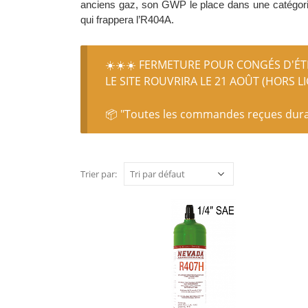
anciens gaz, son GWP le place dans une catégorie i
qui frappera l’R404A.
☀️☀️☀️ FERMETURE POUR CONGÉS D'ÉTÉ
LE SITE ROUVRIRA LE 21 AOÛT (HORS L
📦 "Toutes les commandes reçues durant
Trier par: