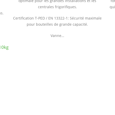
e
optimale pour les grandes installations et les
fo
centrales frigorifiques.
qui
s.
Certification T-PED / EN 13322-1: Sécurité maximale
pour bouteilles de grande capacité.
Vanne…