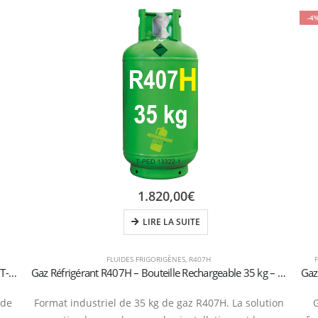
-4
1.820,00
€
LIRE LA SUITE
FLUIDES FRIGORIGÈNES
,
R407H
Gaz Réfrigérant R407H 10 kg – Bouteille Rechargeable T-PED – Vanne 1/4″ SAE
Gaz Réfrigérant R407H – Bouteille Rechargeable 35 kg – Vanne 1/4″ SAE
 de
Format industriel de 35 kg de gaz R407H. La solution