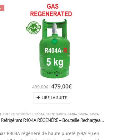
%
479,00
€
499,00
€
LIRE LA SUITE
FLUIDES FRIGORIGÈNES
,
R404A
,
R407F
,
R407H
,
R448A
,
R449A
,
R452A
Gaz Réfrigérant R404A RÉGÉNÉRÉ – Bouteille Rechargeable 5 kg T-PED (Vanne 1/4″ SAE)
Gaz R404A régénéré de haute pureté (99,9 %) en