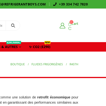
E@REFRIGERANTBOYS.COM
+39 334 742 7820
Cart
R290|R600A|
NEW
 & AUTRES
✨ CO2 (E290)
BOUTIQUE
FLUIDES FRIGORIGÈNES
R407H
u comme une solution de
retrofit économique
pour
t en garantissant des performances similaires aux