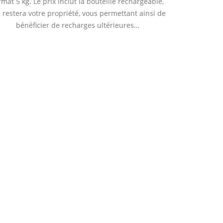
rmat 5 kg. Le prix inclut la bouteille rechargeable,
 restera votre propriété, vous permettant ainsi de
bénéficier de recharges ultérieures…