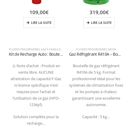
109,00
€
319,00
€
LIRE LA SUITE
LIRE LA SUITE
FLUIDES FRIGORIGÈNES
,
GAZ À FAIBLE GWP
,
R1234YF
FLUIDES FRIGORIGÈNES
,
R410A
Kit de Recharge Auto : Bouteille Gaz R1234yf 700g avec Manomètre et Flexible à Raccord Rapide
Gaz Réfrigérant R410A – Bouteille de 5 kg (Vanne 1/4″ SAE – Certifiée T-PED)
⚠️ Note d’achat : Produit en
Bouteille de gaz réfrigérant
vente libre. AUCUNE
R410A de 5 kg. Format
g
attestation de capacité F-Gaz
professionnel idéal pour les
ni licence spécifique n’est
systèmes de climatisation fixes
requise pour l’achat et
et les pompes à chaleur,
l’utilisation de ce gaz (HFO-
garantissant une excellente
1234yf).
autonomie.
Solution complète pour la
Capacité : 5 kg…
recharge…