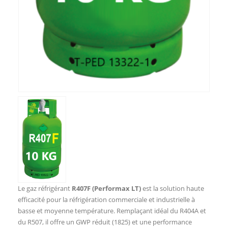
Le gaz réfrigérant
R407F (Performax LT)
est la solution haute
efficacité pour la réfrigération commerciale et industrielle à
basse et moyenne température. Remplaçant idéal du R404A et
du R507, il offre un GWP réduit (1825) et une performance