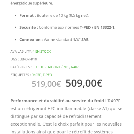
énergétique supérieure.
Format :
Bouteille de 10 kg (9,5 kg net).
Sécurité :
Conforme aux normes
T-PED / EN 13322-1
.
Connexion :
Vanne standard
1/4″ SAE
.
AVAILABILITY:
4 EN STOCK
UGS :
BB407FK10
CATÉGORIES :
FLUIDES FRIGORIGÈNES
,
R407F
ÉTIQUETTES :
R407F
,
T-PED
509,00
€
519,00
€
Performance et durabilité au service du froid
L’R407F
est un réfrigérant HFC ininflammable (classe A1) qui se
distingue par sa capacité de refroidissement
exceptionnelle. C’est le choix parfait pour les nouvelles
installations ainsi que pour le rétrofit de systèmes