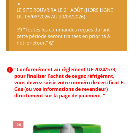
☀️
LE SITE ROUVRIRA LE 21 AOÛT (HORS LIGNE
DU 05/08/2026 AU 20/08/2026)
📦 "Toutes les commandes reçues durant
cette période seront traitées en priorité à
notre retour." 📦
"Conformément au règlement UE 2024/573,
pour finaliser l'achat de ce gaz réfrigérant,
vous devrez saisir votre numéro de certificat F-
Gas (ou vos informations de revendeur)
directement sur la page de paiement."
-2%