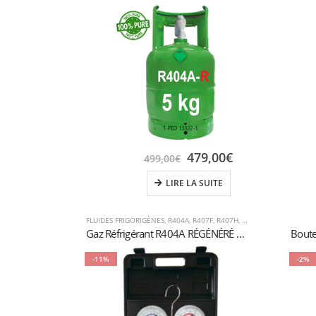
479,00
€
499,00
€
LIRE LA SUITE
FLUIDES FRIGORIGÈNES
,
R404A
,
R407F
,
R407H
,
R448A
,
R449A
,
R452A
Gaz Réfrigérant R404A RÉGÉNÉRÉ – Bouteille Rechargeable 5 kg T-PED (Vanne 1/4″ SAE)
-11%
-2%