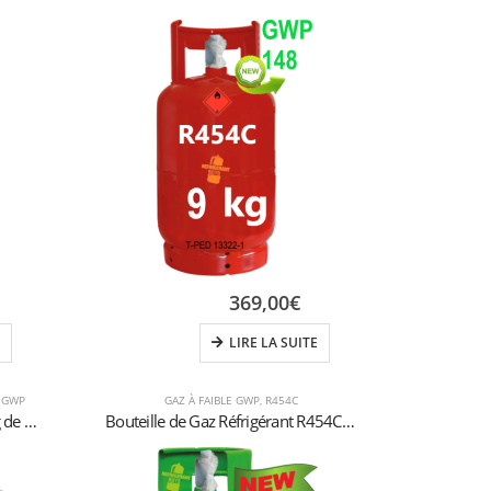
369,00
€
LIRE LA SUITE
E GWP
GAZ À FAIBLE GWP
,
R454C
Bouteille rechargeable de 10 kg de gaz R455A Raccord vanne : W 21.8 x 1/14″ LH (Gauche)
Bouteille de Gaz Réfrigérant R454C – (T-PED) – Vanne W 21,7 x 1/14″ GAUCHE