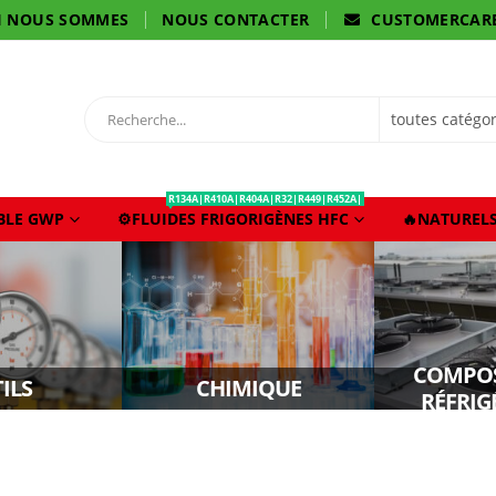
I NOUS SOMMES
NOUS CONTACTER
CUSTOMERCAR
R134A|R410A|R404A|R32|R449|R452A|
IBLE GWP
⚙️FLUIDES FRIGORIGÈNES HFC
🔥NATURELS
COMPOS
ILS
CHIMIQUE
RÉFRIG