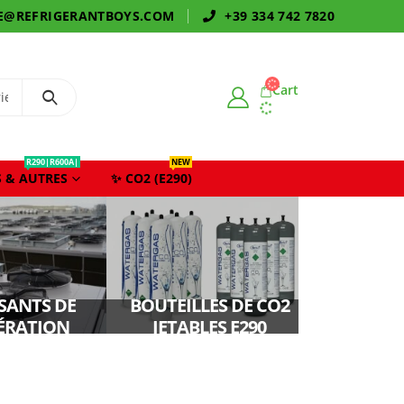
E@REFRIGERANTBOYS.COM
+39 334 742 7820
Cart
R290|R600A|
NEW
 & AUTRES
✨ CO2 (E290)
ANTS DE
BOUTEILLES DE CO2
ÉRATION
JETABLES E290