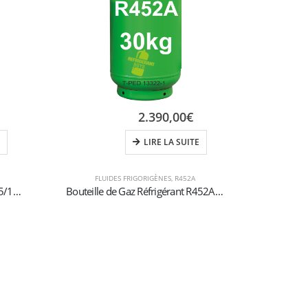
2.390,00
€
LIRE LA SUITE
FLUIDES FRIGORIGÈNES
,
R452A
Robinet à bille 1/2″ ACME SX x 5/16″ SAE pour bouteilles rechargeables (1-2 kg)
Bouteille de Gaz Réfrigérant R452A – 30kg – (T-PED) – Vanne 21,8 x 1/14″