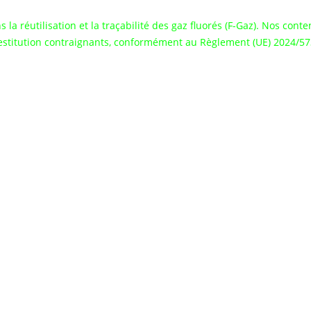
nteneurs rechargeables (EX art. 
a réutilisation et la traçabilité des gaz fluorés (F-Gaz). Nos con
estitution contraignants, conformément au Règlement (UE) 2024/57
Gaz pour le domaine frigorifique
a vente et de l’expédition de produits destinés à toutes les entrepr
t industriel. Nos produits répondent à de nombreuses exigences et 
mbreux centres qui s’occupent de
recharger les installations de c
niciens spécialisés dans l’entretien et la
recharge d’installations f
rants, des équipements et des produits chimiques aux professionnel
ceux qui s’occupent de l’entretien et des interventions sur des
com
frigidaires et vitrines réfrigérées des petits vendeurs.
r si vous aussi pouvez devenir un client Refrigerant Boys, consult
plus d’informations.