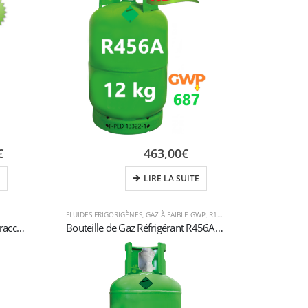
€
463,00
€
LIRE LA SUITE
FLUIDES FRIGORIGÈNES
,
GAZ À FAIBLE GWP
,
R134A
,
R456A
Super Seal” bouchon total avec raccord rapide pour réfrigération Car R1234YF
Bouteille de Gaz Réfrigérant R456A – 12kg – (T-PED) – Vanne 1/4″ SAE