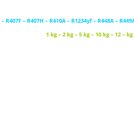
traitons la plupart des gaz réfrig
–
R407F
–
R407H
–
R410A
–
R1234yf
–
R448A
–
R449
1 kg – 2 kg – 5 kg – 10 kg – 12 – kg
es T-PED / EN 13322-1 :