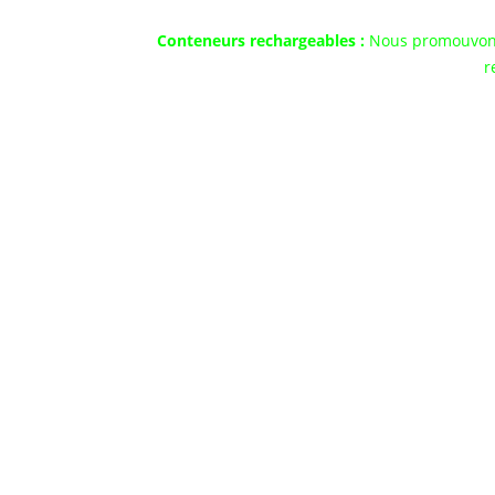
Co
Conteneurs rechargeables :
Nous promouvons l
r
Refrigerant Boys est une société qui s’occupe de l
domaines frigorifiques résidentiel, automobile e
Nous fournissons de no
Nos interlocuteurs sont des tech
Nous fournissons des fluides et des gaz réfrigé
pour le transport de denrées alimentaires, et à 
Pour mieux connaître nos offres ou pour découvri