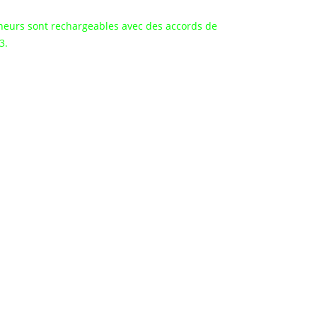
11)
teneurs sont rechargeables avec des accords de
3.
ises et les professionnels qui travaillent dans les
s’adaptent à de multiples activités commerciales.
limatisation automobiles.
rigorifiques et de climatisation.
s qui travaillent avec les
véhicules frigorifiques
ptoirs et vitrines de supermarchés, ou sur des
ez la section des produits ou contactez-nous pour