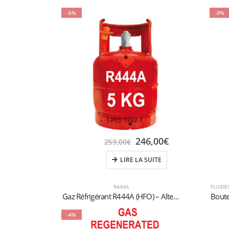
-5%
-3%
246,00
€
259,00
€
LIRE LA SUITE
R444A
FLUIDE
Gaz Réfrigérant R444A (HFO) – Alternative Haute Performance à faible GWP per l’Automobile et la Climatisation Spéciale
-4%