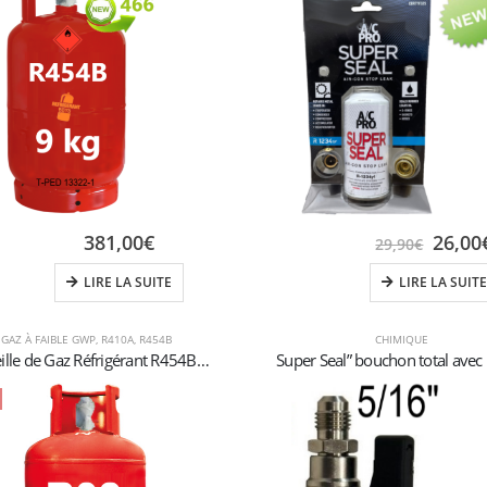
381,00
€
26,00
29,90
€
LIRE LA SUITE
LIRE LA SUITE
GAZ À FAIBLE GWP
,
R410A
,
R454B
CHIMIQUE
Bouteille de Gaz Réfrigérant R454B – 9kg – (T-PED) – Vanne W 21,7 x 1/14″ GAUCHE