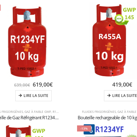
619,00
€
419,00
€
639,00
€
LIRE LA SUITE
LIRE LA SUITE
S FRIGORIGÈNES
,
GAZ À FAIBLE GWP
,
R1234YF
FLUIDES FRIGORIGÈNES
,
GAZ À FAIBL
Bouteille de Gaz Réfrigérant R1234yf – 10 kg (Rechargeable) – Vanne W21,8” x 1/14” gauche – Certifiée T-PED
-13%