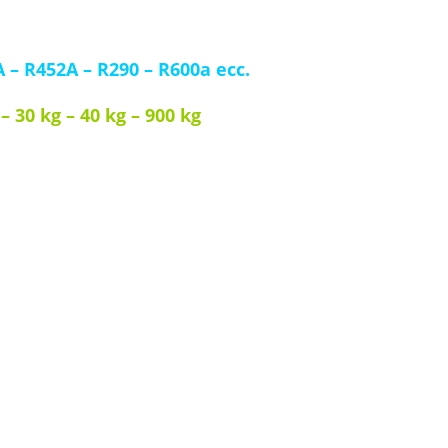
érants
A
–
R452A
–
R290
–
R600a
ecc.
 – 30 kg – 40 kg – 900 kg