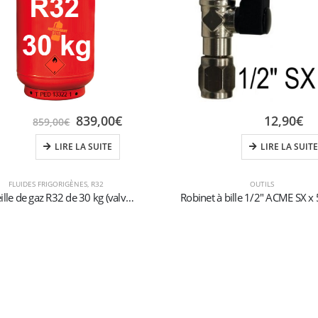
839,00
€
12,90
€
859,00
€
LIRE LA SUITE
LIRE LA SUITE
FLUIDES FRIGORIGÈNES
,
R32
OUTILS
Bouteille de gaz R32 de 30 kg (valve W21,7 x 1/14″)