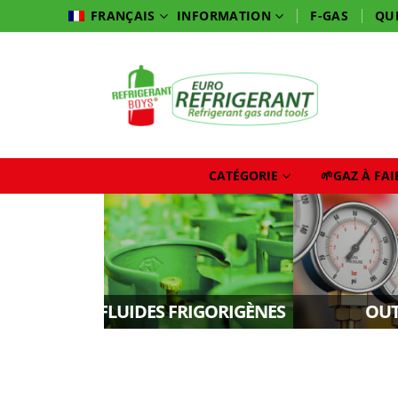
INFORMATION
F-GAS
QU
FRANÇAIS
CATÉGORIE
🌱GAZ À FA
FLUIDES FRIGORIGÈNES
OUT