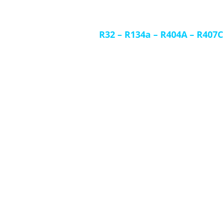
Nous 
R32
–
R134a
–
R404A
–
R407C
Différents formats de bouteill