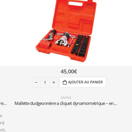
45,00
€
AJOUTER AU PANIER
OUTILS
Robinet à bille 1/4″ SAE x 5/16″ SAE pour bouteilles rechargeables (1-2 kg)
Mallette dudgeonnière a cliquet dynamometrique – en pouces et en millimètres
un
ord
ant.