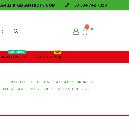
E@REFRIGERANTBOYS.COM
+39 334 742 7820
Cart
R290|R600A|
NEW
 & AUTRES
✨ CO2 (E290)
BOUTIQUE
FLUIDES FRIGORIGÈNES
,
R410A
LE RECHARGEABLE 800G – POUR CLIMATISATION – VALVE