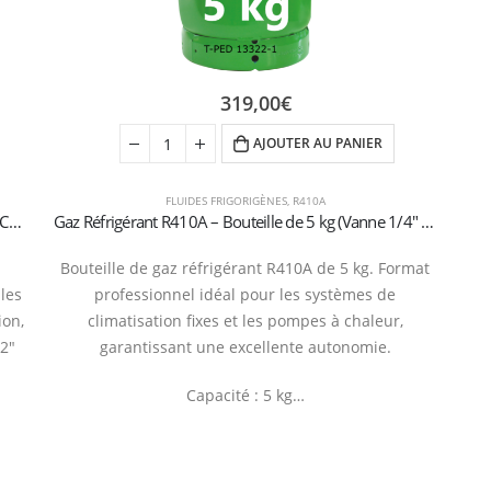
319,00
€
AJOUTER AU PANIER
FLUIDES FRIGORIGÈNES
,
R410A
Bouteille de gaz réfrigérant R32 – 800g (valve 1/2″ ACME SX)
Gaz Réfrigérant R410A – Bouteille de 5 kg (Vanne 1/4″ SAE – Certifiée T-PED)
Bouteille de gaz réfrigérant R410A de 5 kg. Format
les
professionnel idéal pour les systèmes de
ion,
climatisation fixes et les pompes à chaleur,
/2″
garantissant une excellente autonomie.
Capacité : 5 kg…