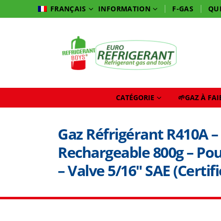
INFORMATION
F-GAS
QU
FRANÇAIS
CATÉGORIE
🌱GAZ À FA
Gaz Réfrigérant R410A – 
Rechargeable 800g – Pou
– Valve 5/16″ SAE (Certif