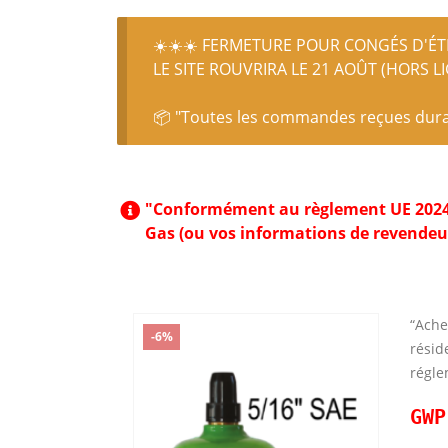
☀️☀️☀️ FERMETURE POUR CONGÉS D'ÉTÉ
LE SITE ROUVRIRA LE 21 AOÛT (HORS L
📦 "Toutes les commandes reçues durant
"Conformément au règlement UE 2024/573
Gas (ou vos informations de revendeu
“Ache
-6%
résid
régle
GWP