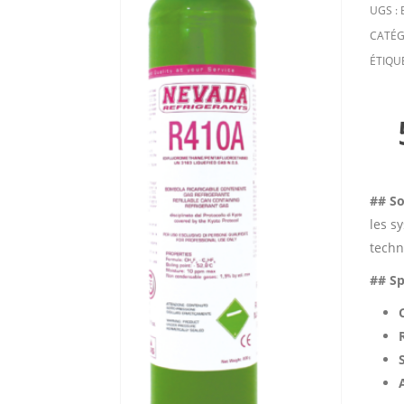
UGS :
CATÉG
ÉTIQU
## So
les s
techn
## Sp
S