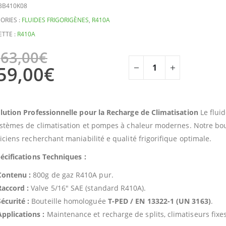
BB410K08
ORIES :
FLUIDES FRIGORIGÈNES
,
R410A
ETTE :
R410A
63,00
€
59,00
€
lution Professionnelle pour la Recharge de Climatisation
Le flui
ystèmes de climatisation et pompes à chaleur modernes. Notre boute
iciens recherchant maniabilité e qualité frigorifique optimale.
écifications Techniques :
Contenu :
800g de gaz R410A pur.
Raccord :
Valve 5/16″ SAE (standard R410A).
écurité :
Bouteille homologuée
T-PED / EN 13322-1 (UN 3163)
.
Applications :
Maintenance et recharge de splits, climatiseurs fixe