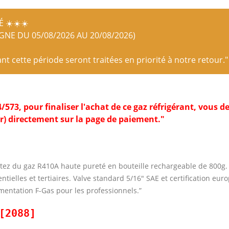
 ☀️☀️☀️
IGNE DU 05/08/2026 AU 20/08/2026)
 cette période seront traitées en priorité à notre retour."
, pour finaliser l'achat de ce gaz réfrigérant, vous dev
r) directement sur la page de paiement."
tez du gaz R410A haute pureté en bouteille rechargeable de 800g. I
entielles et tertiaires. Valve standard 5/16″ SAE et certification eu
mentation F-Gas pour les professionnels.”
[2088]