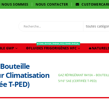
I NOUS SOMMES
NOUS CONTACTER
CUSTOMERCAR
R134A|R410A|R404A|R32|R449|R452A|
IBLE GWP
⚙️FLUIDES FRIGORIGÈNES HFC
🔥NATURELS
Bouteille
r Climatisation
GAZ RÉFRIGÉRANT R410A – BOUTEIL
5/16″ SAE (CERTIFIÉE T-PED)
iée T-PED)