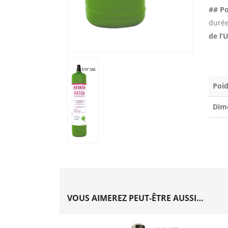
## Po
durée
de l’
Poid
Dim
VOUS AIMEREZ PEUT-ÊTRE AUSSI…