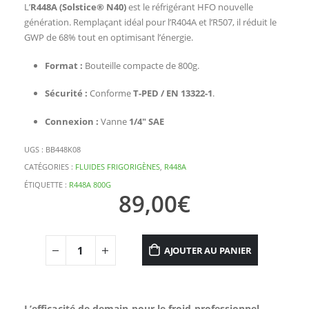
L’
R448A (Solstice® N40)
est le réfrigérant HFO nouvelle
génération. Remplaçant idéal pour l’R404A et l’R507, il réduit le
GWP de 68% tout en optimisant l’énergie.
Format :
Bouteille compacte de 800g.
Sécurité :
Conforme
T-PED / EN 13322-1
.
Connexion :
Vanne
1/4″ SAE
UGS :
BB448K08
CATÉGORIES :
FLUIDES FRIGORIGÈNES
,
R448A
ÉTIQUETTE :
R448A 800G
89,00
€
AJOUTER AU PANIER
L’efficacité de demain pour le froid professionnel