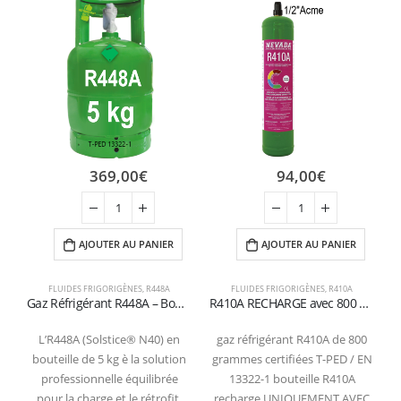
369,00
€
94,00
€
AJOUTER AU PANIER
AJOUTER AU PANIER
FLUIDES FRIGORIGÈNES
,
R448A
FLUIDES FRIGORIGÈNES
,
R410A
Gaz Réfrigérant R448A – Bouteille 5 kg 1/4 valve SAE
R410A RECHARGE avec 800 grammes pour le diagnostic et le conditionnement valve de recharge 1/2 Acme
L’R448A (Solstice® N40) en
gaz réfrigérant R410A de 800
bouteille de 5 kg è la solution
grammes certifiées T-PED / EN
professionnelle équilibrée
13322-1 bouteille R410A
pour la charge et le rétrofit.
recharge UNIQUEMENT AVEC