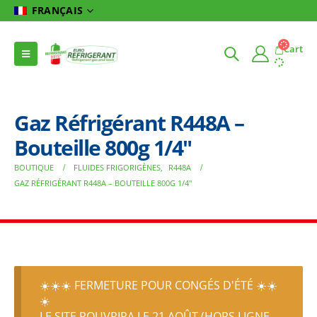
FRANÇAIS
Cart
Gaz Réfrigérant R448A –
Bouteille 800g 1/4″
BOUTIQUE
FLUIDES FRIGORIGÈNES
,
R448A
GAZ RÉFRIGÉRANT R448A – BOUTEILLE 800G 1/4″
☀️☀️☀️ FERMETURE POUR CONGÉS D'ÉTÉ ☀️☀️
☀️
LE SITE ROUVRIRA LE 21 AOÛT (HORS LIGNE