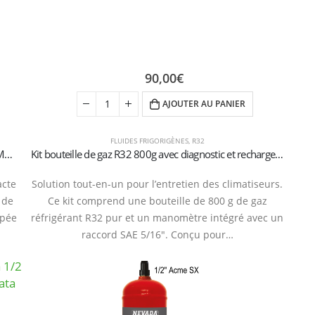
90,00
€
AJOUTER AU PANIER
FLUIDES FRIGORIGÈNES
,
R32
Bouteille de gaz réfrigérant R32 – 800g (valve 1/2″ ACME SX)
Kit bouteille de gaz R32 800g avec diagnostic et recharge Manomètre (raccord 5/16″ SAE)
acte
Solution tout-en-un pour l’entretien des climatiseurs.
 de
Ce kit comprend une bouteille de 800 g de gaz
ipée
réfrigérant R32 pur et un manomètre intégré avec un
raccord SAE 5/16″. Conçu pour…