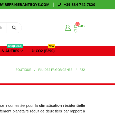
E@REFRIGERANTBOYS.COM
+39 334 742 7820
Cart
R290|R600A|
NEW
 & AUTRES
✨ CO2 (E290)
BOUTIQUE
FLUIDES FRIGORIGÈNES
R32
ence incontestée pour la
climatisation résidentielle
fement planétaire réduit de deux tiers par rapport à