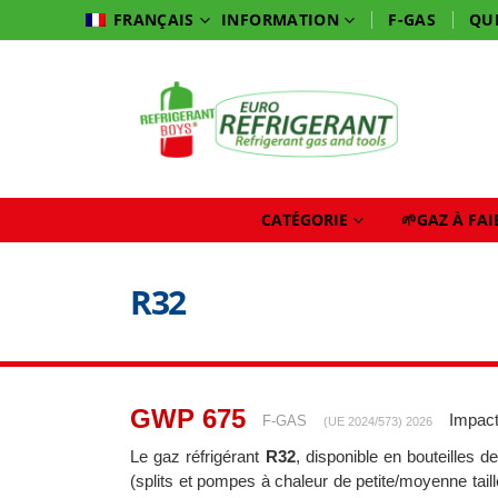
INFORMATION
F-GAS
QU
FRANÇAIS
CATÉGORIE
🌱GAZ À FA
R32
GWP 675
Impact
F-GAS
(UE 2024/573) 2026
Le gaz réfrigérant
R32
, disponible en bouteilles d
(splits et pompes à chaleur de petite/moyenne taill