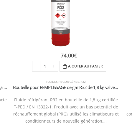
74,00
€
AJOUTER AU PANIER
FLUIDES FRIGORIGÈNES
,
R32
Bouteille de recharge R32 800g – Valve 1/2″ ACME SX (à utiliser avec le manomètre Nevada)
Bouteille pour REMPLISSAGE de gaz R32 de 1,8 kg valve 1/2″ ACME GAUCHE
acte
Fluide réfrigérant R32 en bouteille de 1,8 kg certifiée
T-PED / EN 13322-1. Produit avec un bas potentiel de
e
réchauffement global (PRG), utilisé les climatiseurs et
co
conditionneurs de nouvelle génération….