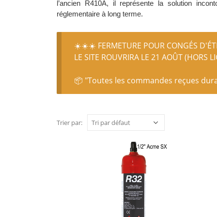
l’ancien R410A, il représente la solution incon
réglementaire à long terme.
☀️☀️☀️ FERMETURE POUR CONGÉS D'ÉTÉ
LE SITE ROUVRIRA LE 21 AOÛT (HORS L
📦 "Toutes les commandes reçues durant
Trier par: