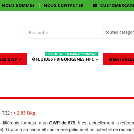
I NOUS SOMMES
NOUS CONTACTER
CUSTOMERCAR
R134A|R410A|R404A|R32|R449|R452A|
IBLE GWP
⚙️FLUIDES FRIGORIGÈNES HFC
🔥NATURELS
 R32 :
+ 2,03 €/kg
e différents formats, a un
GWP de 675
. Il est actuellement la référ
e). Grâce à sa haute efficacité énergétique et un potentiel de réchauf