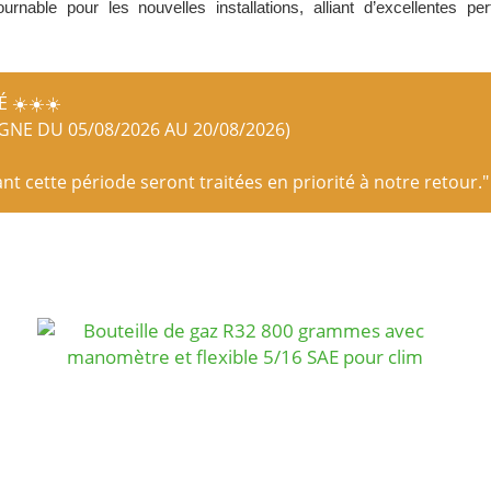
tournable pour les nouvelles installations, alliant d’excellente
 ☀️☀️☀️
IGNE DU 05/08/2026 AU 20/08/2026)
 cette période seront traitées en priorité à notre retour."