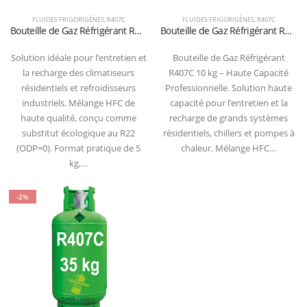
FLUIDES FRIGORIGÈNES
,
R407C
FLUIDES FRIGORIGÈNES
,
R407C
Bouteille de Gaz Réfrigérant R407C 5 kg – Haute Efficacité.
Bouteille de Gaz Réfrigérant R407C 10 kg vanne 1/4
Solution idéale pour l’entretien et
Bouteille de Gaz Réfrigérant
la recharge des climatiseurs
R407C 10 kg – Haute Capacité
résidentiels et refroidisseurs
Professionnelle. Solution haute
industriels. Mélange HFC de
capacité pour l’entretien et la
haute qualité, conçu comme
recharge de grands systèmes
substitut écologique au R22
résidentiels, chillers et pompes à
(ODP=0). Format pratique de 5
chaleur. Mélange HFC…
kg,…
-2%