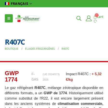
FRANÇAIS
Cart
R407C
BOUTIQUE
FLUIDES FRIGORIGÈNES
R407C
GWP
Impact R407C :
+ 5,32
F-
(UE 2024/573)
1774
€/kg
GAS
2026
Le gaz réfrigérant
R407C
, mélange zéotropique disponible en
différents formats, a un
GWP de 1774
. Historiquement utilisé
comme substitut de l’R22, il est encore largement présent
dans les anciens systèmes de
climatisation commerciale,