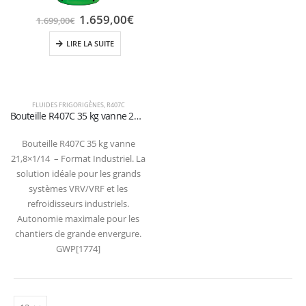
1.659,00
€
1.699,00
€
LIRE LA SUITE
FLUIDES FRIGORIGÈNES
,
R407C
Bouteille R407C 35 kg vanne 21,8×1/14 – Format Industriel.
Bouteille R407C 35 kg vanne
21,8×1/14 – Format Industriel. La
solution idéale pour les grands
systèmes VRV/VRF et les
refroidisseurs industriels.
Autonomie maximale pour les
chantiers de grande envergure.
GWP[1774]