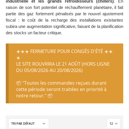
industrielle et les grands refroidisseurs (chillers)
. En
raison de son fort potentiel de réchauffement planétaire, il fait
partie des gaz fortement pénalisés par le nouvel ajustement
fiscal : le coût de la recharge des installations existantes
subira une augmentation significative, faisant de la planification
des stocks un facteur critique.
☀️☀️☀️ FERMETURE POUR CONGÉS D'ÉTÉ ☀️☀️
☀️
LE SITE ROUVRIRA LE 21 AOÛT (HORS LIGNE
DU 05/08/2026 AU 20/08/2026)
📦 "Toutes les commandes reçues durant
cette période seront traitées en priorité à
notre retour." 📦