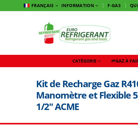
INFORMATION
F-GAS
QU
FRANÇAIS
CATÉGORIE
🌱GAZ À FA
Kit de Recharge Gaz R41
Manomètre et Flexible 5
1/2″ ACME