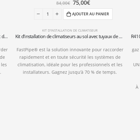
75,00
€
84,00
€
AJOUTER AU PANIER
KIT D'INSTALLATION DE CLIMATISEUR
Kit d’installation de climatiseurs muraux avec tuyaux de 3 mètres 1/4″+3/8″SAE
Kit d’installation de climatiseurs au sol avec tuyaux de 3 mètres 1/4″+3/8″SAE
rder
FastPipe® est la solution innovante pour raccorder
gaz
 de
rapidement et en toute sécurité les systèmes de
 les
climatisation, idéale pour les professionnels et les
UN
.
installateurs. Gagnez jusqu’à 70 % de temps.
À