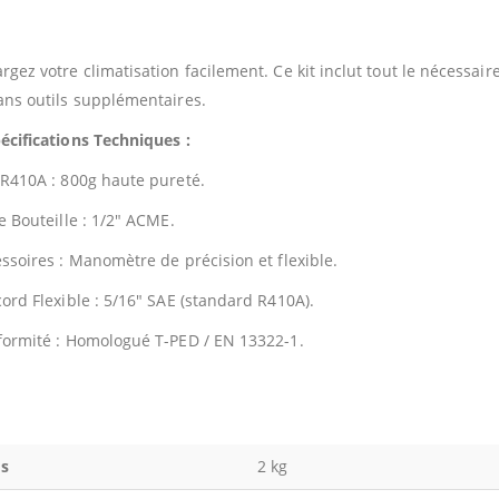
rgez votre climatisation facilement. Ce kit inclut tout le nécessaire
ans outils supplémentaires.
écifications Techniques :
 R410A : 800g haute pureté.
ve Bouteille : 1/2″ ACME.
essoires : Manomètre de précision et flexible.
cord Flexible : 5/16″ SAE (standard R410A).
formité : Homologué T-PED / EN 13322-1.
s
2 kg