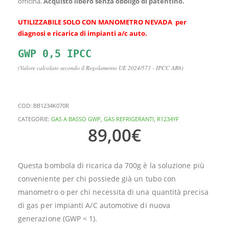
officina.
Acquisto libero senza obbligo di patentino.
UTILIZZABILE SOLO CON MANOMETRO NEVADA per
diagnosi e ricarica di impianti a/c auto.
(Valore calcolato secondo il Regolamento UE 2024/573 - IPCC AR6)
COD:
BB1234K070R
CATEGORIE:
GAS A BASSO GWP
,
GAS REFRIGERANTI
,
R1234YF
89,00
€
Questa bombola di ricarica da 700g è la soluzione più
conveniente per chi possiede già un tubo con
manometro o per chi necessita di una quantità precisa
di gas per impianti A/C automotive di nuova
generazione (GWP < 1).