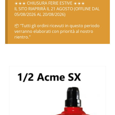
☀️☀️☀️ CHIUSURA FERIE ESTIVE ☀️☀️☀️
IL SITO RIAPRIRÀ IL 21 AGOSTO (OFFLINE DAL
05/08/2026 AL 20/08/2026)
📦 "Tutti gli ordini ricevuti in questo periodo
verranno elaborati con priorità al nostro
rientro."