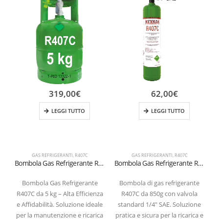
319,00
€
62,00
€
LEGGI TUTTO
LEGGI TUTTO
GAS REFRIGERANTI
,
R407C
GAS REFRIGERANTI
,
R407C
Bombola Gas Refrigerante R407C – Formato 5 kg valvola 1/4
Bombola Gas Refrigerante R407C da 850g – Valvola 1/4″ SAE
Bombola Gas Refrigerante
Bombola di gas refrigerante
R407C da 5 kg – Alta Efficienza
R407C da 850g con valvola
e Affidabilità. Soluzione ideale
standard 1/4″ SAE. Soluzione
d
per la manutenzione e ricarica
pratica e sicura per la ricarica e
i