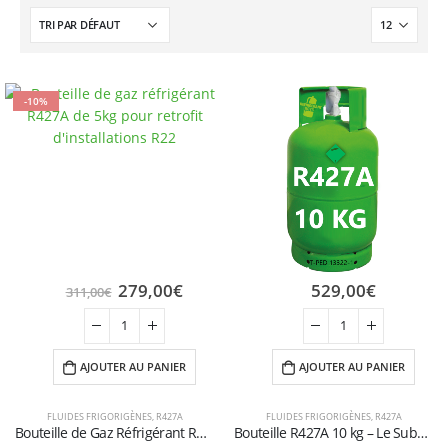
-10%
279,00
€
529,00
€
311,00
€
AJOUTER AU PANIER
AJOUTER AU PANIER
FLUIDES FRIGORIGÈNES
,
R427A
FLUIDES FRIGORIGÈNES
,
R427A
Bouteille de Gaz Réfrigérant R427A – 5kg – (T-PED) – Vanne 1/4″ SAE
Bouteille R427A 10 kg – Le Substitut Universel du R22