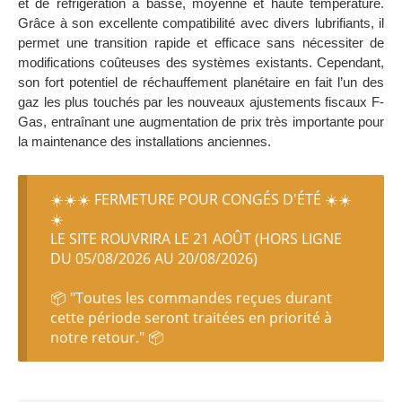
et de réfrigération à basse, moyenne et haute température.
Grâce à son excellente compatibilité avec divers lubrifiants, il
permet une transition rapide et efficace sans nécessiter de
modifications coûteuses des systèmes existants. Cependant,
son fort potentiel de réchauffement planétaire en fait l’un des
gaz les plus touchés par les nouveaux ajustements fiscaux F-
Gas, entraînant une augmentation de prix très importante pour
la maintenance des installations anciennes.
☀️☀️☀️ FERMETURE POUR CONGÉS D'ÉTÉ ☀️☀️
☀️
LE SITE ROUVRIRA LE 21 AOÛT (HORS LIGNE
DU 05/08/2026 AU 20/08/2026)
📦 "Toutes les commandes reçues durant
cette période seront traitées en priorité à
notre retour." 📦