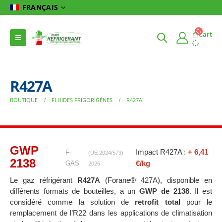
FRANÇAIS
Cart
R427A
BOUTIQUE
FLUIDES FRIGORIGÈNES
R427A
GWP
Impact R427A :
+ 6,41
F-
(UE 2024/573)
2138
€/kg
GAS
2026
Le gaz réfrigérant
R427A
(Forane® 427A), disponible en
différents formats de bouteilles, a un
GWP de 2138
. Il est
considéré comme la solution de
retrofit total
pour le
remplacement de l’R22 dans les applications de climatisation