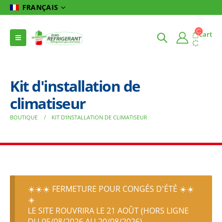
FRANÇAIS
Cart
Kit d'installation de
climatiseur
BOUTIQUE
KIT D'INSTALLATION DE CLIMATISEUR
☀️☀️☀️ FERMETURE POUR CONGÉS D'ÉTÉ ☀️☀️
☀️
LE SITE ROUVRIRA LE 21 AOÛT (HORS LIGNE
DU 05/08/2026 AU 20/08/2026)