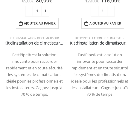
80,00
€
116,00
€
89,00
€
129,00
€
AJOUTER AU PANIER
AJOUTER AU PANIER
KIT D'INSTALLATION DE CLIMATISEUR
KIT D'INSTALLATION DE CLIMATISEUR
Kit d’installation de climatiseurs muraux avec tuyaux de 3 mètres 1/4″+3/8″SAE
Kit d’installation de climatiseurs muraux avec tuyaux de 6 mètres 1/4″+3/8″SAE
FastPipe® est la solution
FastPipe® est la solution
innovante pour raccorder
innovante pour raccorder
rapidement et en toute sécurité
rapidement et en toute sécurité
les systèmes de climatisation,
les systèmes de climatisation,
idéale pour les professionnels et
idéale pour les professionnels et
les installateurs. Gagnez jusqu’à
les installateurs. Gagnez jusqu’à
70 % de temps.
70 % de temps.