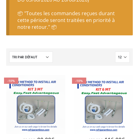
📦 "Toutes les commandes reçues durant
cette période seront traitées en priorité à
notre retour." 📦
-10%
-10%