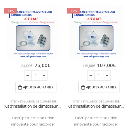
-11%
-10%
75,00
€
107,00
€
84,00
€
119,00
€
AJOUTER AU PANIER
AJOUTER AU PANIER
KIT D'INSTALLATION DE CLIMATISEUR
KIT D'INSTALLATION DE CLIMATISEUR
Kit d’installation de climatiseurs au sol avec tuyaux de 3 mètres 1/4″+3/8″SAE
Kit d’installation de climatiseurs au sol avec tuyaux de 6 mètres 1/4″+3/8″SAE
FastPipe® est la solution
FastPipe® est la solution
innovante pour raccorder
innovante pour raccorder