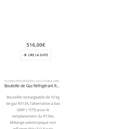
516,00
€
LIRE LA SUITE
FLUIDES FRIGORIGÈNES
,
GAZ À FAIBLE GWP
,
R134A
,
R513A
Bouteille de Gaz Réfrigérant R513A – 10kg – (T-PED) – Vanne 1/4″ SAE
Bouteille rechargeable de 10 kg
de gaz R513A, l’alternative à bas
GWP (~573) pour le
remplacement du R134a.
Mélange azéotropique non
inflammable (A1) haute