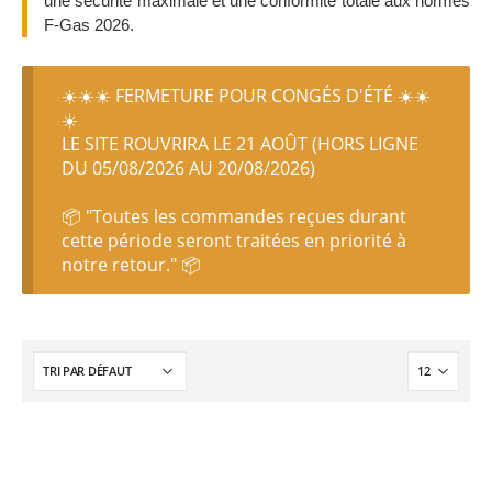
une sécurité maximale et une conformité totale aux normes
F-Gas 2026.
☀️☀️☀️ FERMETURE POUR CONGÉS D'ÉTÉ ☀️☀️
☀️
LE SITE ROUVRIRA LE 21 AOÛT (HORS LIGNE
DU 05/08/2026 AU 20/08/2026)
📦 "Toutes les commandes reçues durant
cette période seront traitées en priorité à
notre retour." 📦