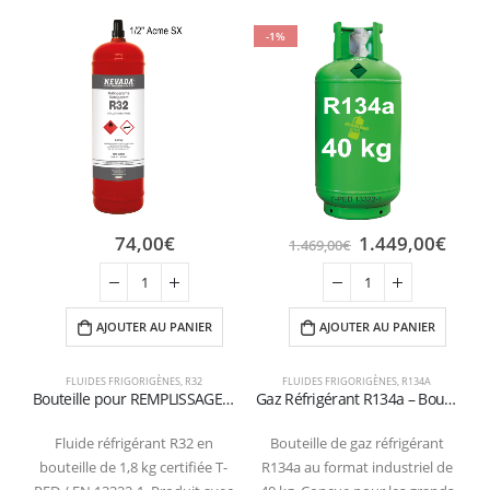
-1%
74,00
€
1.449,00
€
1.469,00
€
AJOUTER AU PANIER
AJOUTER AU PANIER
FLUIDES FRIGORIGÈNES
,
R32
FLUIDES FRIGORIGÈNES
,
R134A
Bouteille pour REMPLISSAGE de gaz R32 de 1,8 kg valve 1/2″ ACME GAUCHE
Gaz Réfrigérant R134a – Bouteille de 40 kg (Certifiée T-PED / EN 13322-1)
Fluide réfrigérant R32 en
Bouteille de gaz réfrigérant
bouteille de 1,8 kg certifiée T-
R134a au format industriel de
g