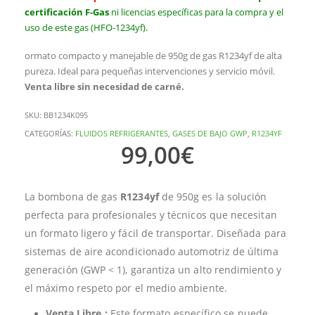
certificación F-Gas
ni licencias específicas para la compra y el
uso de este gas (HFO-1234yf).
ormato compacto y manejable de 950g de gas R1234yf de alta
pureza. Ideal para pequeñas intervenciones y servicio móvil.
Venta libre sin necesidad de carné.
SKU:
BB1234K095
CATEGORÍAS:
FLUIDOS REFRIGERANTES
,
GASES DE BAJO GWP
,
R1234YF
99,00
€
La bombona de gas
R1234yf
de 950g es la solución
perfecta para profesionales y técnicos que necesitan
un formato ligero y fácil de transportar. Diseñada para
sistemas de aire acondicionado automotriz de última
generación (GWP < 1), garantiza un alto rendimiento y
el máximo respeto por el medio ambiente.
Venta Libre :
Este formato específico se puede