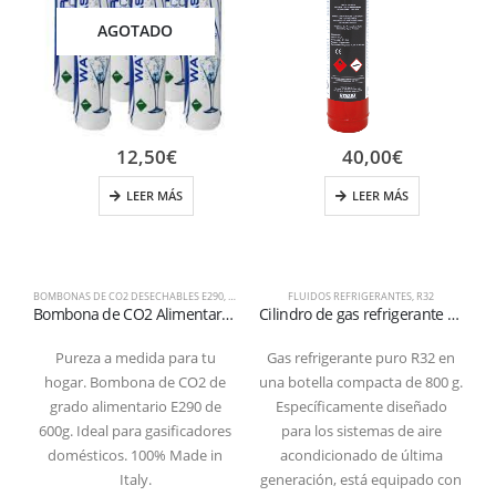
AGOTADO
12,50
€
40,00
€
LEER MÁS
LEER MÁS
BOMBONAS DE CO2 DESECHABLES E290
,
EQUIPO
,
FLUIDOS REFRIGERANTES
FLUIDOS REFRIGERANTES
,
R32
Bombona de CO2 Alimentario E290 – 600g – Desechable – Conexión M11x1
Cilindro de gas refrigerante R32 – 800 g (válvula de 1/2″ ACME SX)
Pureza a medida para tu
Gas refrigerante puro R32 en
hogar. Bombona de CO2 de
una botella compacta de 800 g.
grado alimentario E290 de
Específicamente diseñado
600g. Ideal para gasificadores
para los sistemas de aire
domésticos. 100% Made in
acondicionado de última
Italy.
generación, está equipado con