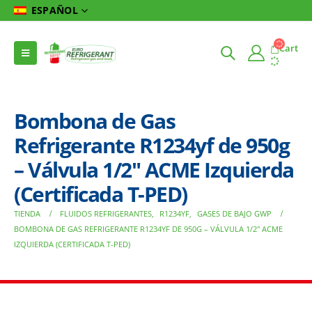
ESPAÑOL
Cart
Bombona de Gas
Refrigerante R1234yf de 950g
– Válvula 1/2″ ACME Izquierda
(Certificada T-PED)
TIENDA
FLUIDOS REFRIGERANTES
,
R1234YF
,
GASES DE BAJO GWP
BOMBONA DE GAS REFRIGERANTE R1234YF DE 950G – VÁLVULA 1/2″ ACME
IZQUIERDA (CERTIFICADA T-PED)