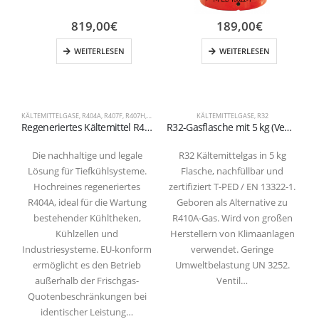
819,00
€
189,00
€
WEITERLESEN
WEITERLESEN
KÄLTEMITTELGASE
,
R404A
,
R407F
,
R407H
,
R448A
,
R449A
,
R452A
KÄLTEMITTELGASE
,
R32
Regeneriertes Kältemittel R404A – 10 kg Mehrwegflasche T-PED (1/4″ SAE Ventil) – 99,9% Reinheit
R32-Gasflasche mit 5 kg (Ventil W21,7×1/14″)
Die nachhaltige und legale
R32 Kältemittelgas in 5 kg
Lösung für Tiefkühlsysteme.
Flasche, nachfüllbar und
Hochreines regeneriertes
zertifiziert T-PED / EN 13322-1.
R404A, ideal für die Wartung
Geboren als Alternative zu
bestehender Kühltheken,
R410A-Gas. Wird von großen
G
Kühlzellen und
Herstellern von Klimaanlagen
Industriesysteme. EU-konform
verwendet. Geringe
ermöglicht es den Betrieb
Umweltbelastung UN 3252.
außerhalb der Frischgas-
Ventil…
Quotenbeschränkungen bei
identischer Leistung…