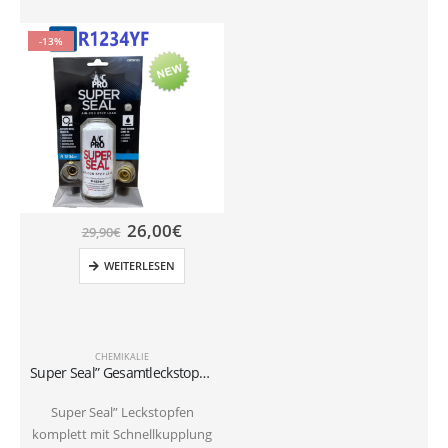
-13%
26,00
€
29,90
€
WEITERLESEN
CHEMIKALIE
Super Seal” Gesamtleckstopfen komplett mit Schnellkupplung für Kältemittel Car R1234YF
Super Seal” Leckstopfen
komplett mit Schnellkupplung