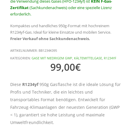
die Verwendung dieses Gases (HFO-1234yf) ist
KEIN F-Gas-
Zertifikat
(Sachkundenachweis) oder eine spezielle Lizenz
erforderlich.
Kompaktes und handliches 950g-Format mit hochreinem
R1234yf-Gas. Ideal für kleine Einsätze und mobilen Service.
Freier Verkauf ohne Sachkundenachweis.
ARTIKELNUMMER:
BB1234K095
KATEGORIEN:
GASE MIT NIEDRIGEM GWP
,
KÄLTEMITTELGASE
,
R1234YF
99,00
€
Diese
R1234yf
950g Gasflasche ist die ideale Lösung für
Profis und Techniker, die ein leichtes und
transportables Format benötigen. Entwickelt für
Fahrzeug-Klimaanlagen der neuesten Generation (GWP
< 1), garantiert sie hohe Leistung und maximale
Umweltfreundlichkeit.