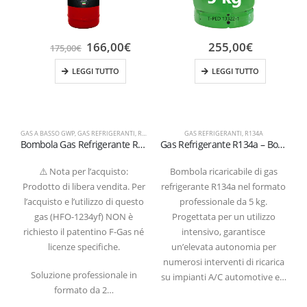
166,00
€
255,00
€
175,00
€
LEGGI TUTTO
LEGGI TUTTO
GAS A BASSO GWP
,
GAS REFRIGERANTI
,
R1234YF
GAS REFRIGERANTI
,
R134A
Bombola Gas Refrigerante R1234yf da 2 kg – Valvola 1/2″ ACME SX (Certificata T-PED)
Gas Refrigerante R134a – Bombola Ricaricabile da 5 kg (Certificata T-PED / EN 13322-1)
⚠️ Nota per l’acquisto:
Bombola ricaricabile di gas
Prodotto di libera vendita. Per
refrigerante R134a nel formato
l’acquisto e l’utilizzo di questo
professionale da 5 kg.
gas (HFO-1234yf) NON è
Progettata per un utilizzo
S
richiesto il patentino F-Gas né
intensivo, garantisce
licenze specifiche.
un’elevata autonomia per
numerosi interventi di ricarica
s
Soluzione professionale in
su impianti A/C automotive e…
formato da 2…