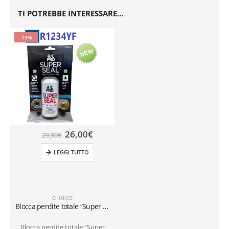
TI POTREBBE INTERESSARE…
-13%
26,00
€
29,90
€
LEGGI TUTTO
CHIMICO
Blocca perdite totale “Super Seal” completo di attacco rapido per refrigerazione Auto R1234YF
Blocca perdite totale “Super