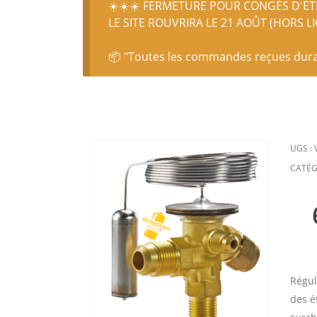
☀️☀️☀️ FERMETURE POUR CONGÉS D'ÉTÉ
LE SITE ROUVRIRA LE 21 AOÛT (HORS L
📦 "Toutes les commandes reçues durant
UGS :
CATÉG
Régul
des é