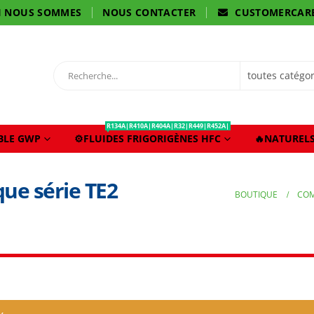
I NOUS SOMMES
NOUS CONTACTER
CUSTOMERCAR
R134A|R410A|R404A|R32|R449|R452A|
IBLE GWP
⚙️FLUIDES FRIGORIGÈNES HFC
🔥NATURELS
ue série TE2
BOUTIQUE
COM