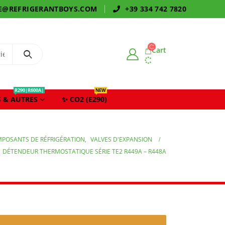
E@REFRIGERANTBOYS.COM
+39 334 742 7820
Cart
R290|R600A|
NEW
 & AUTRES
✨ CO2 (E290)
POSANTS DE RÉFRIGÉRATION
,
VALVES D'EXPANSION
DÉTENDEUR THERMOSTATIQUE SÉRIE TE2 R449A – R448A