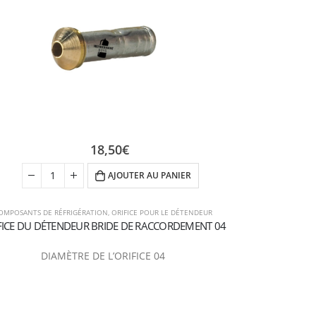
18,50
€
AJOUTER AU PANIER
OMPOSANTS DE RÉFRIGÉRATION
,
ORIFICE POUR LE DÉTENDEUR
COMPOSANTS DE 
FICE DU DÉTENDEUR BRIDE DE RACCORDEMENT 04
ORIFICE DU DÉ
DIAMÈTRE DE L’ORIFICE 04
DI