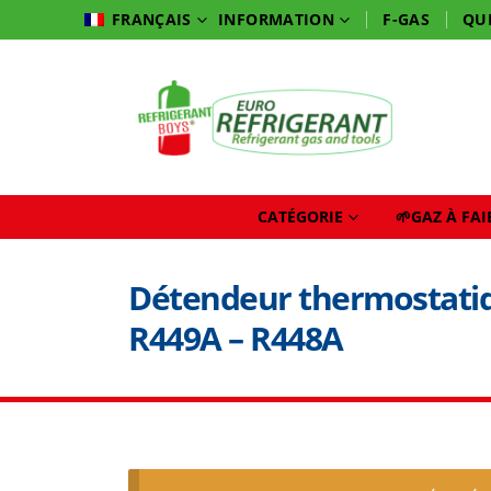
INFORMATION
F-GAS
QU
FRANÇAIS
CATÉGORIE
🌱GAZ À FA
Détendeur thermostatiq
R449A – R448A