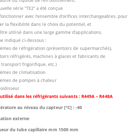
auffe du liquide de refroidissement.
uvelle série “TE2” a été conçue
fonctionner avec l’ensemble d’orifices interchangeables, pour
r la flexibilité dans le choix du potentiel, et
être utilisé dans une large gamme d’applications,
 indiqué ci-dessous :
tèmes de réfrigération (présentoirs de supermarchés),
oirs réfrigérés, machines à glaces et fabricants de
 transport frigorifique, etc.)
tèmes de climatisation
tèmes de pompes à chaleur
roidisseur
t utilisé dans les réfrigérants suivants : R449A – R448A
rature au niveau du capteur [°C] : -40
sation externe
ueur du tube capillaire mm 1500 mm