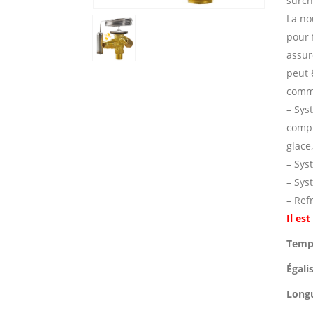
surch
La no
pour 
assure
peut 
comme
– Sys
compt
glace,
– Sys
– Sys
– Ref
Il es
Tempé
Égali
Long