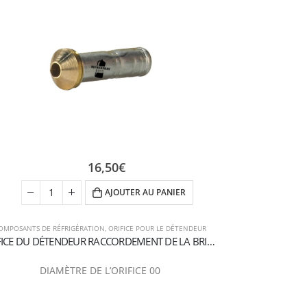
16,50
€
AJOUTER AU PANIER
OMPOSANTS DE RÉFRIGÉRATION
,
ORIFICE POUR LE DÉTENDEUR
COMPOSANTS 
ORIFICE DU DÉTENDEUR RACCORDEMENT DE LA BRIDE 00
DIAMÈTRE DE L’ORIFICE 00
Ventilateur axi
350 m
Moteurs à roto