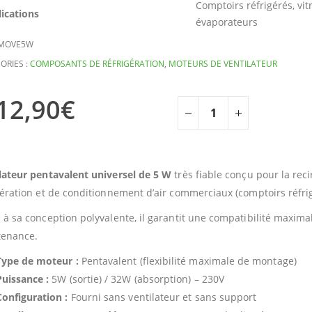
Comptoirs réfrigérés, vit
ications
évaporateurs
MOVE5W
ORIES :
COMPOSANTS DE RÉFRIGÉRATION
,
MOTEURS DE VENTILATEUR
12,90
€
lateur pentavalent universel de 5 W
très fiable conçu pour la reci
gération et de conditionnement d’air commerciaux (comptoirs réfrigé
 à sa conception polyvalente, il garantit une compatibilité maxim
tenance.
Type de moteur :
Pentavalent (flexibilité maximale de montage)
Puissance :
5W (sortie) / 32W (absorption) – 230V
Configuration :
Fourni sans ventilateur et sans support