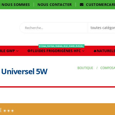
I NOUS SOMMES
NOUS CONTACTER
CUSTOMERCAR
R134A|R410A|R404A|R32|R449|R452A|
IBLE GWP
⚙️FLUIDES FRIGORIGÈNES HFC
🔥NATURELS
BOUTIQUE
COMPOSA
 Universel 5W
 ☀️☀️☀️