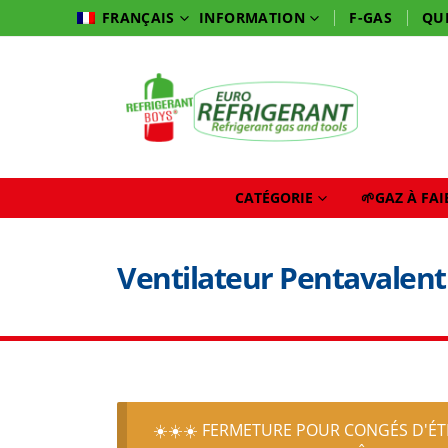
INFORMATION
F-GAS
QU
FRANÇAIS
CATÉGORIE
🌱GAZ À FA
Ventilateur Pentavalent
☀️☀️☀️ FERMETURE POUR CONGÉS D'ÉTÉ