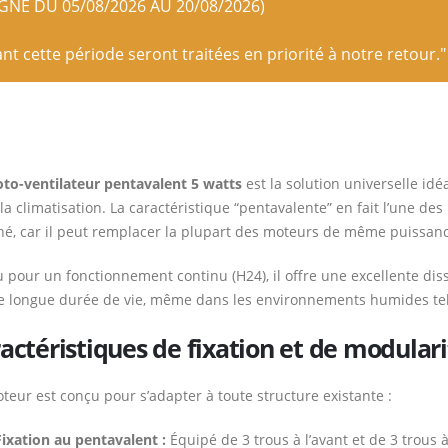
IGNE DU 05/08/2026 AU 20/08/2026)
 cette période seront traitées en priorité à notre retour."
to-ventilateur pentavalent 5 watts
est la solution universelle idé
 la climatisation. La caractéristique “pentavalente” en fait l’une de
é, car il peut remplacer la plupart des moteurs de même puissance 
 pour un fonctionnement continu (H24), il offre une excellente di
e longue durée de vie, même dans les environnements humides tels
actéristiques de fixation et de modulari
teur est conçu pour s’adapter à toute structure existante :
Fixation au pentavalent :
Équipé de 3 trous à l’avant et de 3 trous à