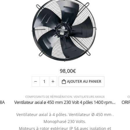
98,00
€
AJOUTER AU PANIER
COMPOSANTS DE RÉFRIGÉRATION
,
VENTILATEURS AXIAUX
C
48A
Ventilateur axial ø 450 mm 230 Volt 4 pôles 1400 rpm aspiration
Ventilateur axial à 4 pôles. Ventilateur Ø 450 mm .
Monophasé 230 Volts.
Moteurs à rotor extérieur IP 54 avec isolation et