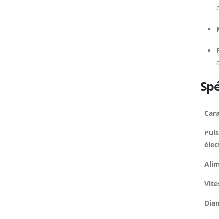
F
Spé
Cara
Puis
élec
Alim
Vite
Dia