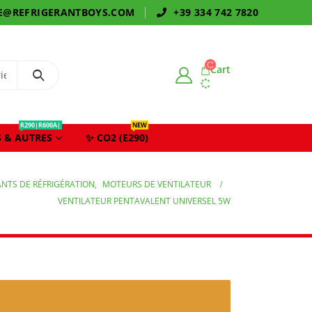
E@REFRIGERANTBOYS.COM
+39 334 742 7820
Cart
R290|R600A|
NEW
 & AUTRES
✨ CO2 (E290)
NTS DE RÉFRIGÉRATION
,
MOTEURS DE VENTILATEUR
VENTILATEUR PENTAVALENT UNIVERSEL 5W