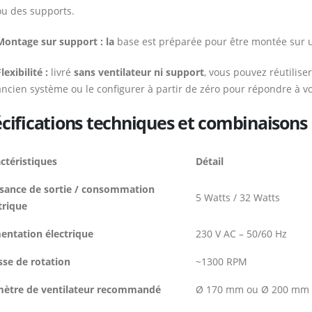
ou des supports.
Montage sur support : la
base est préparée pour être montée sur 
lexibilité :
livré
sans ventilateur ni support
, vous pouvez réutilise
ancien système ou le configurer à partir de zéro pour répondre à v
cifications techniques et combinaisons
ctéristiques
Détail
sance de sortie / consommation
5 Watts / 32 Watts
trique
entation électrique
230 V AC – 50/60 Hz
sse de rotation
~1300 RPM
mètre de ventilateur recommandé
Ø 170 mm ou Ø 200 mm