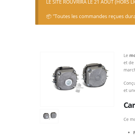
LE SITE ROUVRIRA LE 21 AOÛT (HORS L
📦 "Toutes les commandes reçues durant
Le
mo
et de
march
Conçu
et un
Car
Ce mo