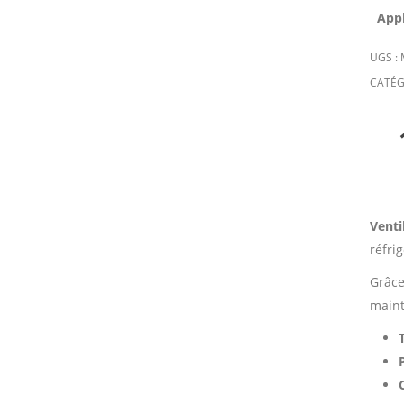
Appl
UGS :
CATÉG
Venti
réfri
Grâce
main