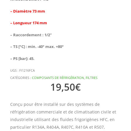
– Diamètre 73 mm
– Longueur 174 mm
– Raccordement : 1/2″
– TS [°C] : min. -40° max. +80°
– PS [bar]: 45.
UGS :
FI1216FCA
CATÉGORIES :
COMPOSANTS DE RÉFRIGÉRATION
,
FILTRES
19,50
€
Conçu pour être installé sur des systèmes de
réfrigération commerciale et de climatisation civile et
industrielle utilisant des fluides frigorigènes HFC, en
particulier R134A, R404A, R407C, R410A et R507,