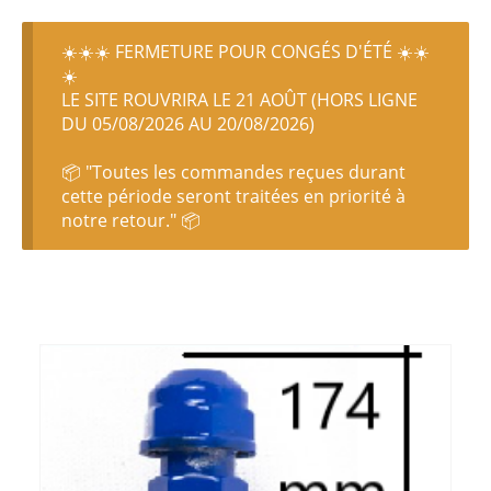
☀️☀️☀️ FERMETURE POUR CONGÉS D'ÉTÉ ☀️☀️
☀️
LE SITE ROUVRIRA LE 21 AOÛT (HORS LIGNE
DU 05/08/2026 AU 20/08/2026)
📦 "Toutes les commandes reçues durant
cette période seront traitées en priorité à
notre retour." 📦