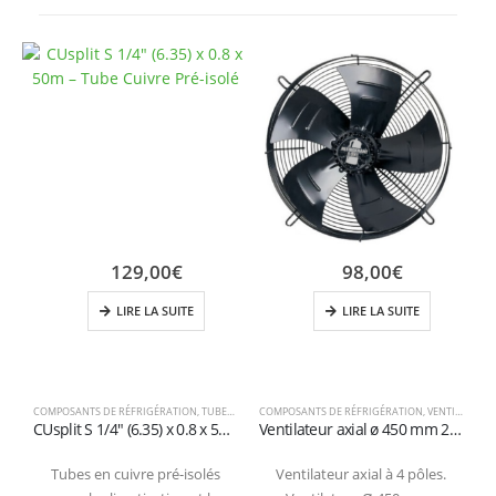
129,00
€
98,00
€
LIRE LA SUITE
LIRE LA SUITE
COMPOSANTS DE RÉFRIGÉRATION
,
TUBES ET RACCORDS EN CUIVRE
COMPOSANTS DE RÉFRIGÉRATION
,
VENTILATEURS AXIAUX
C
CUsplit S 1/4″ (6.35) x 0.8 x 50m – Tube cuivre pré-isolé en rouleau
Ventilateur axial ø 450 mm 230 Volt 4 pôles 1400 rpm aspiration
Tubes en cuivre pré-isolés
Ventilateur axial à 4 pôles.