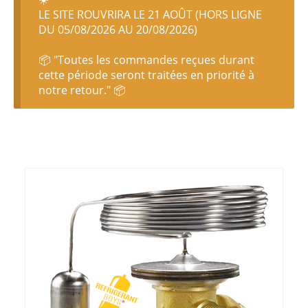
LE SITE ROUVRIRA LE 21 AOÛT (HORS LIGNE
DU 05/08/2026 AU 20/08/2026)
📦 "Toutes les commandes reçues durant
cette période seront traitées en priorité à
notre retour." 📦