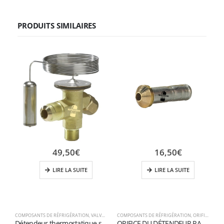
PRODUITS SIMILAIRES
49,50
€
16,50
€
LIRE LA SUITE
LIRE LA SUITE
COMPOSANTS DE RÉFRIGÉRATION
,
VALVES D'EXPANSION
COMPOSANTS DE RÉFRIGÉRATION
,
ORIFICE POUR LE DÉTENDEUR
C
Détendeur thermostatique série TZ2 R407C
ORIFICE DU DÉTENDEUR RACCORDEMENT DE LA BRIDE 00