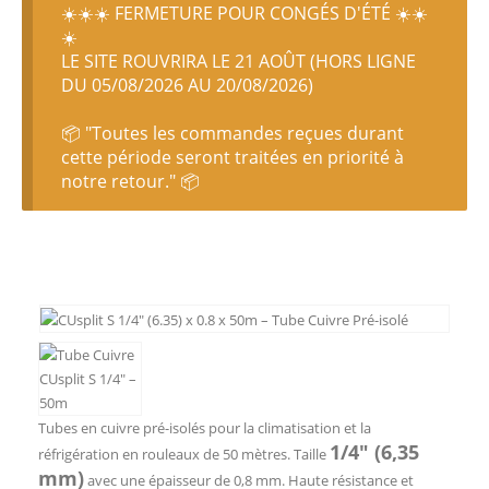
☀️☀️☀️ FERMETURE POUR CONGÉS D'ÉTÉ ☀️☀️
☀️
LE SITE ROUVRIRA LE 21 AOÛT (HORS LIGNE
DU 05/08/2026 AU 20/08/2026)
📦 "Toutes les commandes reçues durant
cette période seront traitées en priorité à
notre retour." 📦
Tubes en cuivre pré-isolés pour la climatisation et la
1/4″ (6,35
réfrigération en rouleaux de 50 mètres. Taille
mm)
avec une épaisseur de 0,8 mm. Haute résistance et