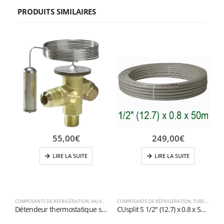
PRODUITS SIMILAIRES
55,00
€
249,00
€
LIRE LA SUITE
LIRE LA SUITE
COMPOSANTS DE RÉFRIGÉRATION
,
VALVES D'EXPANSION
COMPOSANTS DE RÉFRIGÉRATION
,
TUBES ET RACCORDS EN CUIVRE
C
Détendeur thermostatique série T2 R448A-R449A
CUsplit S 1/2″ (12.7) x 0.8 x 50m – Tube cuivre pré-isolé en rouleau