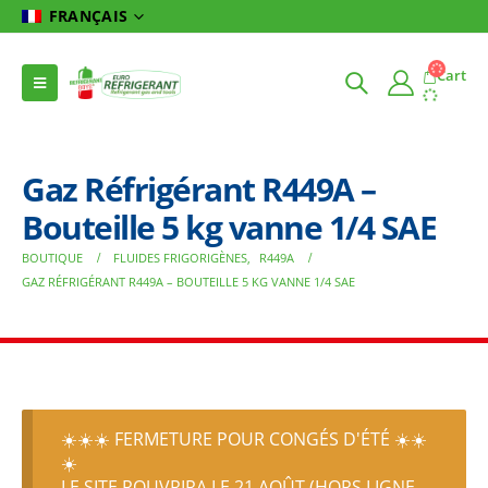
FRANÇAIS
Cart
Gaz Réfrigérant R449A –
Bouteille 5 kg vanne 1/4 SAE
BOUTIQUE
FLUIDES FRIGORIGÈNES
,
R449A
GAZ RÉFRIGÉRANT R449A – BOUTEILLE 5 KG VANNE 1/4 SAE
☀️☀️☀️ FERMETURE POUR CONGÉS D'ÉTÉ ☀️☀️
☀️
LE SITE ROUVRIRA LE 21 AOÛT (HORS LIGNE