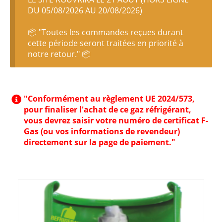
DU 05/08/2026 AU 20/08/2026)
📦 "Toutes les commandes reçues durant
cette période seront traitées en priorité à
notre retour." 📦
"Conformément au règlement UE 2024/573,
pour finaliser l'achat de ce gaz réfrigérant,
vous devrez saisir votre numéro de certificat F-
Gas (ou vos informations de revendeur)
directement sur la page de paiement."