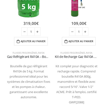
319,00
€
109,00
€
AJOUTER AU PANIER
AJOUTER AU PANIER
FLUIDES FRIGORIGÈNES
,
R410A
FLUIDES FRIGORIGÈNES
,
R410A
F
Gaz Réfrigérant R410A – Bouteille de 5 kg (Vanne 1/4″ SAE – Certifiée T-PED)
Kit de Recharge Gaz R410A 800g – Manomètre et Flexible 5/16″ – Valve 1/2″ ACME
Bouteille de gaz réfrigérant
Kit complet pour diagnostic et
R410A de 5 kg. Format
recharge rapide. Comprend
professionnel idéal pour les
bouteille R410A 800g,
systèmes de climatisation fixes
manomètre et flexible avec
et les pompes à chaleur,
raccord 5/16″. Valve 1/2″
garantissant une excellente
ACME. Prêt à l’emploi, certifié
autonomie.
T-PED.
GWP[2088]