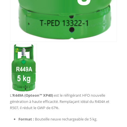
L’
R449A (Opteon™ XP40)
est le réfrigérant HFO nouvelle
génération à haute efficacité. Remplaçant idéal du R404A et
R507, il réduit le GWP de 67%.
Format :
Bouteille neuve rechargeable de 5 kg.