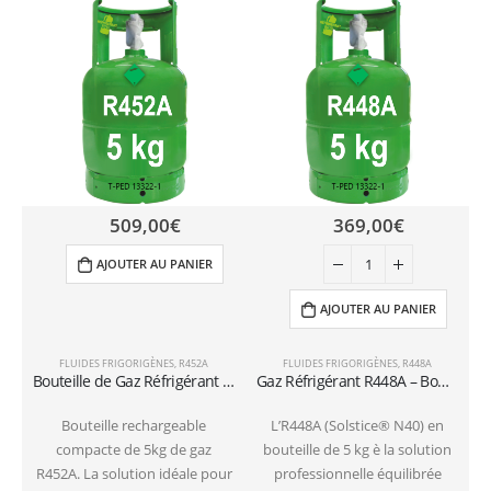
509,00
€
369,00
€
AJOUTER AU PANIER
AJOUTER AU PANIER
FLUIDES FRIGORIGÈNES
,
R452A
FLUIDES FRIGORIGÈNES
,
R448A
Bouteille de Gaz Réfrigérant R452A – 5kg – (T-PED) – Vanne 1/4″ SAE
Gaz Réfrigérant R448A – Bouteille 5 kg 1/4 valve SAE
Bouteille rechargeable
L’R448A (Solstice® N40) en
compacte de 5kg de gaz
bouteille de 5 kg è la solution
R452A. La solution idéale pour
professionnelle équilibrée