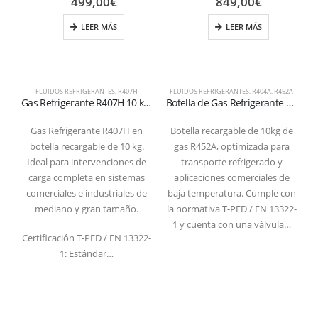
499,00
€
849,00
€
LEER MÁS
LEER MÁS
FLUIDOS REFRIGERANTES
,
R407H
FLUIDOS REFRIGERANTES
,
R404A
,
R452A
Gas Refrigerante R407H 10 kg – Botella Recargable T-PED – Válvula 1/4″ SAE
Botella de Gas Refrigerante R452A – 10kg – (T-PED) – Válvula 1/4″ SAE
Gas Refrigerante R407H en
Botella recargable de 10kg de
botella recargable de 10 kg.
gas R452A, optimizada para
Ideal para intervenciones de
transporte refrigerado y
carga completa en sistemas
aplicaciones comerciales de
comerciales e industriales de
baja temperatura. Cumple con
mediano y gran tamaño.
la normativa T-PED / EN 13322-
1 y cuenta con una válvula…
Certificación T-PED / EN 13322-
1: Estándar…