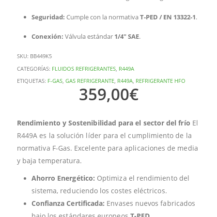
Seguridad:
Cumple con la normativa
T-PED / EN 13322-1
.
Conexión:
Válvula estándar
1/4″ SAE
.
SKU:
BB449K5
CATEGORÍAS:
FLUIDOS REFRIGERANTES
,
R449A
ETIQUETAS:
F-GAS
,
GAS REFRIGERANTE
,
R449A
,
REFRIGERANTE HFO
359,00
€
Rendimiento y Sostenibilidad para el sector del frío
El
R449A es la solución líder para el cumplimiento de la
normativa F-Gas. Excelente para aplicaciones de media
y baja temperatura.
Ahorro Energético:
Optimiza el rendimiento del
sistema, reduciendo los costes eléctricos.
Confianza Certificada:
Envases nuevos fabricados
bajo los estándares europeos
T-PED
.