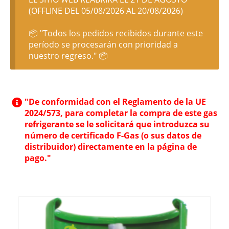
(OFFLINE DEL 05/08/2026 AL 20/08/2026)
📦 "Todos los pedidos recibidos durante este
período se procesarán con prioridad a
nuestro regreso." 📦
"De conformidad con el Reglamento de la UE
2024/573, para completar la compra de este gas
refrigerante se le solicitará que introduzca su
número de certificado F-Gas (o sus datos de
distribuidor) directamente en la página de
pago."