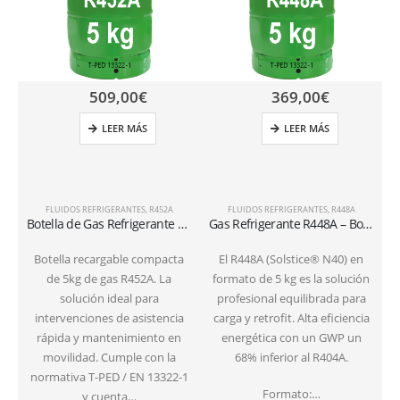
509,00
€
369,00
€
LEER MÁS
LEER MÁS
FLUIDOS REFRIGERANTES
,
R452A
FLUIDOS REFRIGERANTES
,
R448A
Botella de Gas Refrigerante R452A – 5kg – (T-PED) – Válvula 1/4″ SAE
Gas Refrigerante R448A – Bombona 5 kg válvula1/4 SAE
Botella recargable compacta
El R448A (Solstice® N40) en
de 5kg de gas R452A. La
formato de 5 kg es la solución
solución ideal para
profesional equilibrada para
intervenciones de asistencia
carga y retrofit. Alta eficiencia
rápida y mantenimiento en
energética con un GWP un
movilidad. Cumple con la
68% inferior al R404A.
normativa T-PED / EN 13322-1
Formato:…
y cuenta…