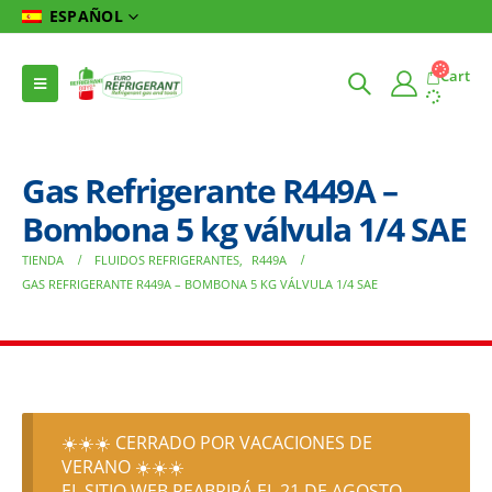
ESPAÑOL
Cart
Gas Refrigerante R449A –
Bombona 5 kg válvula 1/4 SAE
TIENDA
FLUIDOS REFRIGERANTES
,
R449A
GAS REFRIGERANTE R449A – BOMBONA 5 KG VÁLVULA 1/4 SAE
☀️☀️☀️ CERRADO POR VACACIONES DE
VERANO ☀️☀️☀️
EL SITIO WEB REABRIRÁ EL 21 DE AGOSTO