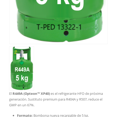
El
R449A (Opteon™ XP40)
es el refrigerante HFO de próxima
generación. Sustituto premium para R404A y R507, reduce el
GWP en un 67%.
Formato:
Bombona nueva recargable de 5 kg.