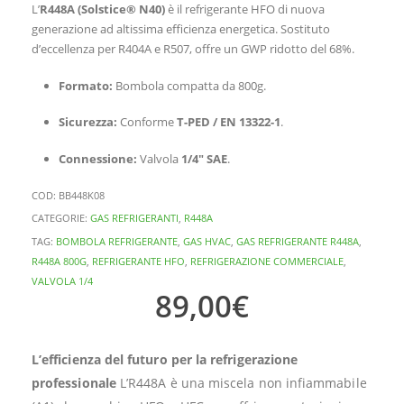
L’
R448A (Solstice® N40)
è il refrigerante HFO di nuova
generazione ad altissima efficienza energetica. Sostituto
d’eccellenza per R404A e R507, offre un GWP ridotto del 68%.
Formato:
Bombola compatta da 800g.
Sicurezza:
Conforme
T-PED / EN 13322-1
.
Connessione:
Valvola
1/4″ SAE
.
COD:
BB448K08
CATEGORIE:
GAS REFRIGERANTI
,
R448A
TAG:
BOMBOLA REFRIGERANTE
,
GAS HVAC
,
GAS REFRIGERANTE R448A
,
R448A 800G
,
REFRIGERANTE HFO
,
REFRIGERAZIONE COMMERCIALE
,
VALVOLA 1/4
89,00
€
L’efficienza del futuro per la refrigerazione
professionale
L’R448A è una miscela non infiammabile