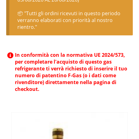
📦 "Tutti gli ordini ricevuti in questo periodo
verranno elaborati con priorità al nostro
rientro."
In conformità con la normativa UE 2024/573,
per completare l'acquisto di questo gas
refrigerante ti verrà richiesto di inserire il tuo
numero di patentino F-Gas (o i dati come
rivenditore) direttamente nella pagina di
checkout.