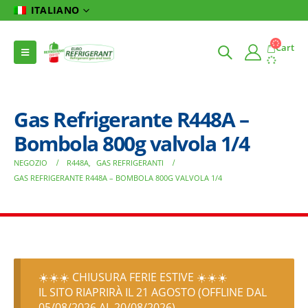
ITALIANO
Cart
Gas Refrigerante R448A –
Bombola 800g valvola 1/4
NEGOZIO
R448A
,
GAS REFRIGERANTI
GAS REFRIGERANTE R448A – BOMBOLA 800G VALVOLA 1/4
☀️☀️☀️ CHIUSURA FERIE ESTIVE ☀️☀️☀️
IL SITO RIAPRIRÀ IL 21 AGOSTO (OFFLINE DAL
05/08/2026 AL 20/08/2026)