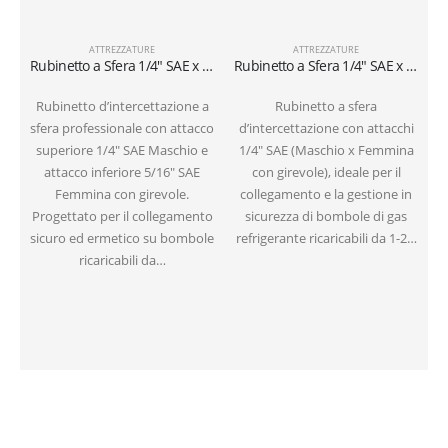
ATTREZZATURE
ATTREZZATURE
Rubinetto a Sfera 1/4″ SAE x 5/16″ SAE per Bombole Ricaricabili (1-2 kg)
Rubinetto a Sfera 1/4″ SAE x 1/4″ SAE per Bombole Ricaricabili (1-2 kg)
Rubinetto d’intercettazione a
Rubinetto a sfera
sfera professionale con attacco
d’intercettazione con attacchi
superiore 1/4″ SAE Maschio e
1/4″ SAE (Maschio x Femmina
attacco inferiore 5/16″ SAE
con girevole), ideale per il
Femmina con girevole.
collegamento e la gestione in
Progettato per il collegamento
sicurezza di bombole di gas
sicuro ed ermetico su bombole
refrigerante ricaricabili da 1-2…
ricaricabili da…