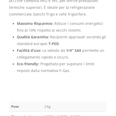
(A1) che combina HFO e HFC per offrire prestazioni
termiche superiori. È ideale per la refrigerazione
commerciale, banchi frigo e celle frigorifere.
Massimo Risparmio:
Riduce i consumi energetici
fino al 10% rispetto ai vecchi sistemi.
Qualità Garantita:
Recipienti approvati secondo gli
standard europei
T-PED
.
Facilità d’uso:
La valvola da
1/4″ SAE
permette un
collegamento rapido e sicuro.
Eco-friendly:
Progettato per superare i limiti
imposti dalla normativa F-Gas.
Peso
2 kg