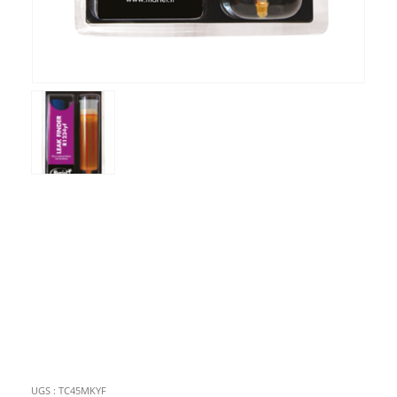
UGS :
TC45MKYF