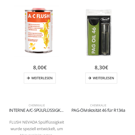
8,00
€
8,30
€
WEITERLESEN
WEITERLESEN
CHEMIKALIE
CHEMIKALIE
INTERNE A/C-SPÜLFLÜSSIGKEIT
PAG-Ölviskosität 46 für R134a
FLUSH NEVADA Spülflüssigkeit
wurde speziell entwickelt, um