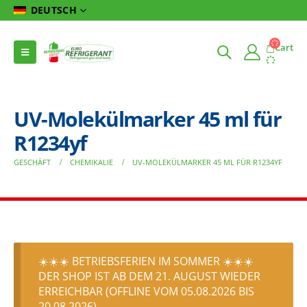
DEUTSCH
Cart
UV-Molekülmarker 45 ml für
R1234yf
GESCHÄFT
CHEMIKALIE
UV-MOLEKÜLMARKER 45 ML FÜR R1234YF
☀️☀️☀️ BETRIEBSFERIEN IM SOMMER ☀️☀️☀️
DER SHOP IST AB DEM 21. AUGUST WIEDER
ERREICHBAR (OFFLINE VOM 05.08.2026 BIS
20.08.2026)