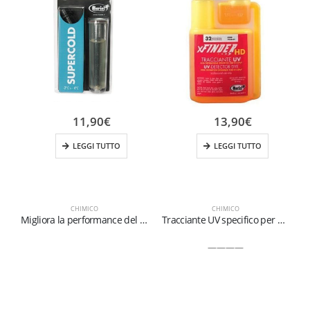
11,90
€
13,90
€
LEGGI TUTTO
LEGGI TUTTO
CHIMICO
CHIMICO
Migliora la performance del circuito
Tracciante UV specifico per R1234yf
————
I