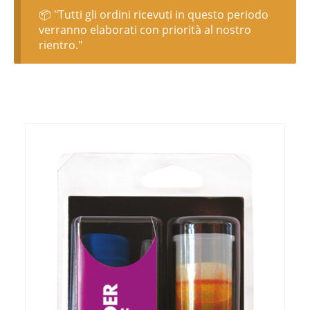
📦 "Tutti gli ordini ricevuti in questo periodo
verranno elaborati con priorità al nostro
rientro."