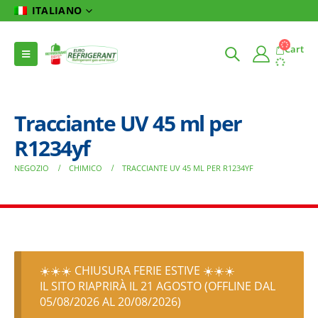
ITALIANO
Cart
Tracciante UV 45 ml per
R1234yf
NEGOZIO
CHIMICO
TRACCIANTE UV 45 ML PER R1234YF
☀️☀️☀️ CHIUSURA FERIE ESTIVE ☀️☀️☀️
IL SITO RIAPRIRÀ IL 21 AGOSTO (OFFLINE DAL
05/08/2026 AL 20/08/2026)