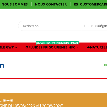
I NOUS SOMMES
NOUS CONTACTER
CUSTOMERCAR
R134A|R410A|R404A|R32|R449|R452A|
IBLE GWP
⚙️FLUIDES FRIGORIGÈNES HFC
🔥NATURELS
on
B
 ☀️☀️☀️
IGNE DU 05/08/2026 AU 20/08/2026)