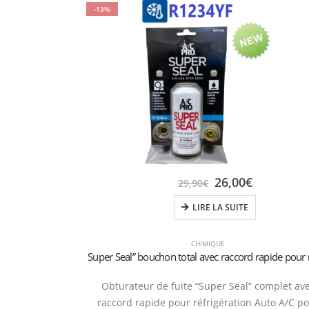
-13%
26,00
€
29,90
€
LIRE LA SUITE
CHIMIQUE
Obturateur de fuite “Super Seal” complet av
raccord rapide pour réfrigération Auto A/C p