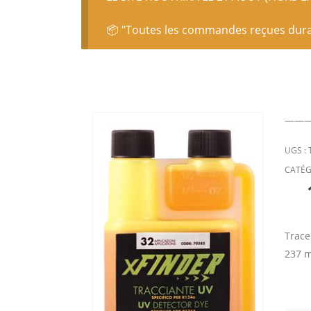
📦 "Toutes les commandes reçues durant
——
UGS :
CATÉG
Trace
237 m