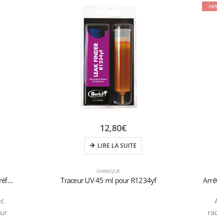
-16
12,80
€
LIRE LA SUITE
CHIMIQUE
Super Seal” bouchon total avec raccord rapide pour réfrigération Car R1234YF
Traceur UV 45 ml pour R1234yf
ec
our
ra