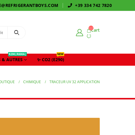
E@REFRIGERANTBOYS.COM
+39 334 742 7820
Cart
R290|R600A|
NEW
 & AUTRES
✨ CO2 (E290)
OUTIQUE
CHIMIQUE
TRACEUR UV 32 APPLICATION