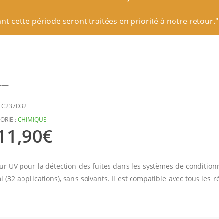
 cette période seront traitées en priorité à notre retour."
——
TC237D32
ORIE :
CHIMIQUE
11,90
€
ur UV pour la détection des fuites dans les systèmes de condition
l (32 applications), sans solvants. Il est compatible avec tous les r