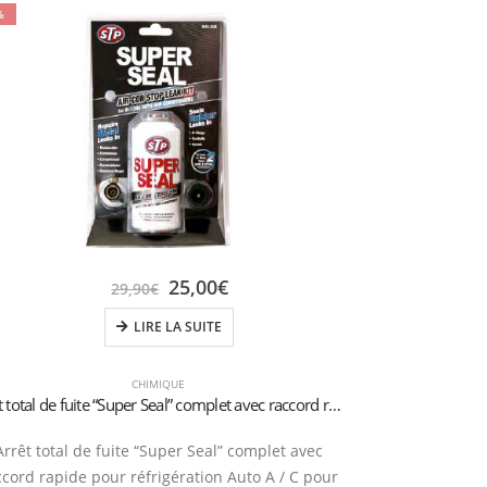
%
25,00
€
29,90
€
LIRE LA SUITE
CHIMIQUE
Arrêt total de fuite “Super Seal” complet avec raccord rapide pour réfrigération Auto R134a
Supercol
Arrêt total de fuite “Super Seal” complet avec
ccord rapide pour réfrigération Auto A / C pour