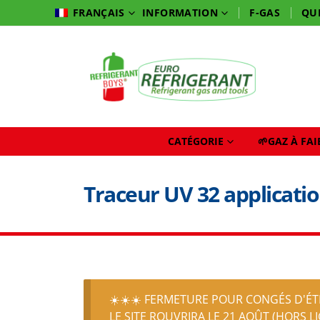
INFORMATION
F-GAS
QU
FRANÇAIS
CATÉGORIE
🌱GAZ À FA
Traceur UV 32 applicati
☀️☀️☀️ FERMETURE POUR CONGÉS D'ÉTÉ
LE SITE ROUVRIRA LE 21 AOÛT (HORS L