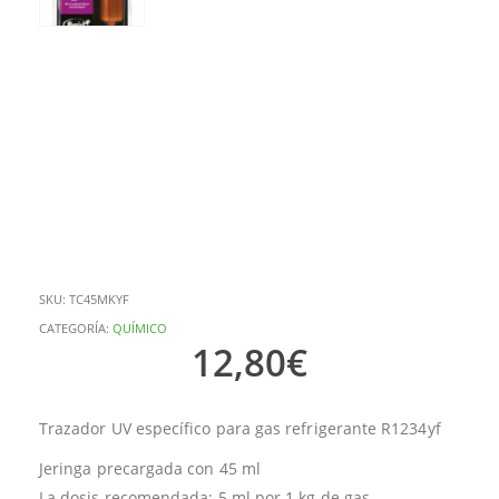
SKU:
TC45MKYF
CATEGORÍA:
QUÍMICO
12,80
€
Trazador UV específico para gas refrigerante R1234yf
Jeringa precargada con 45 ml
La dosis recomendada: 5 ml por 1 kg de gas