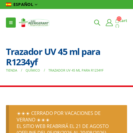
ESPAÑOL
Cart
Trazador UV 45 ml para
R1234yf
TIENDA
QUÍMICO
TRAZADOR UV 45 ML PARA R1234YF
☀️☀️☀️ CERRADO POR VACACIONES DE
VERANO ☀️☀️☀️
EL SITIO WEB REABRIRÁ EL 21 DE AGOSTO
(OFFLINE DEL 05/08/2026 AL 20/08/2026)