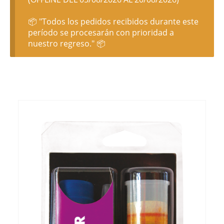
📦 "Todos los pedidos recibidos durante este
período se procesarán con prioridad a
nuestro regreso." 📦