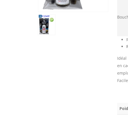
Bouch
Idéal
en ca
emplo
Facil
Poid