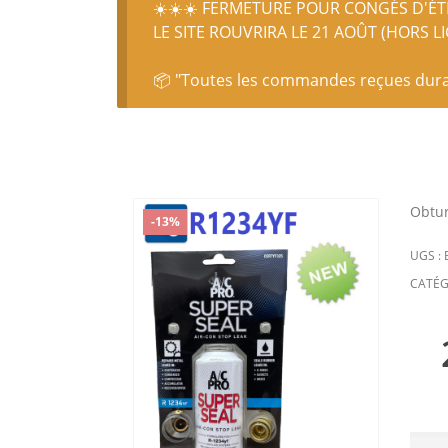
☀️☀️☀️ FERMETURE POUR CONGÉS D'ÉTÉ
LE SITE ROUVRIRA LE 21 AOÛT (HORS L
📦 "Toutes les commandes reçues durant
Obtur
-13%
UGS :
CATÉG