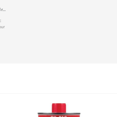
Arrêt total de fuite “Super Seal” complet avec raccord rapide pour réfrigération Auto R134a
c
our