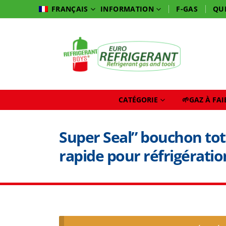
INFORMATION
F-GAS
QU
FRANÇAIS
CATÉGORIE
🌱GAZ À FA
Super Seal” bouchon tot
rapide pour réfrigérati