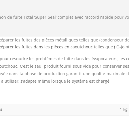
on de fuite Total ‘Super Seal’ complet avec raccord rapide pour vo
Réparer les fuites des pièces métalliques telles que (condenseur de
Réparer les fuites dans les pièces en caoutchouc telles que ( O
-join
 pour résoudre les problèmes de fuite dans les évaporateurs, les
outchouc. C’est le seul produit fourni sous vide pour conserver se
yée dans la phase de production garantit une qualité maximale d
e à utiliser, s’adapte même lorsque le système est chargé.
s
1 kg