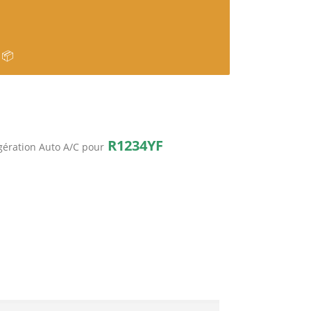
 📦
R1234YF
gération Auto A/C pour