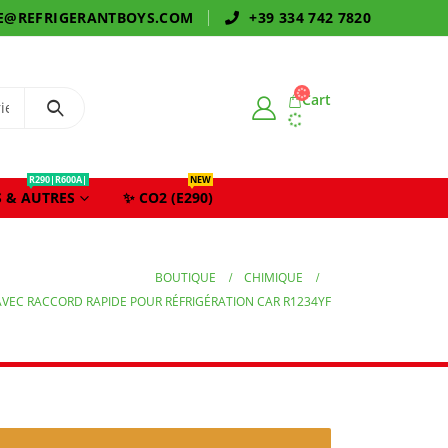
E@REFRIGERANTBOYS.COM
+39 334 742 7820
Cart
R290|R600A|
NEW
 & AUTRES
✨ CO2 (E290)
BOUTIQUE
CHIMIQUE
VEC RACCORD RAPIDE POUR RÉFRIGÉRATION CAR R1234YF