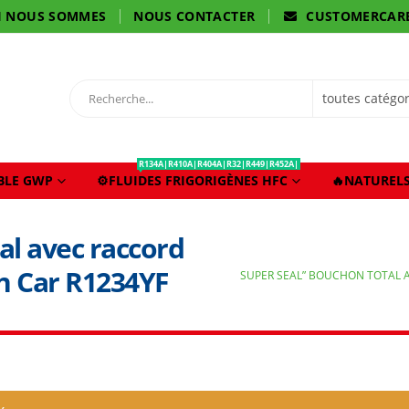
I NOUS SOMMES
NOUS CONTACTER
CUSTOMERCAR
R134A|R410A|R404A|R32|R449|R452A|
IBLE GWP
⚙️FLUIDES FRIGORIGÈNES HFC
🔥NATURELS
al avec raccord
on Car R1234YF
SUPER SEAL” BOUCHON TOTAL A