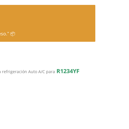
so." 📦
R1234YF
 refrigeración Auto A/C para