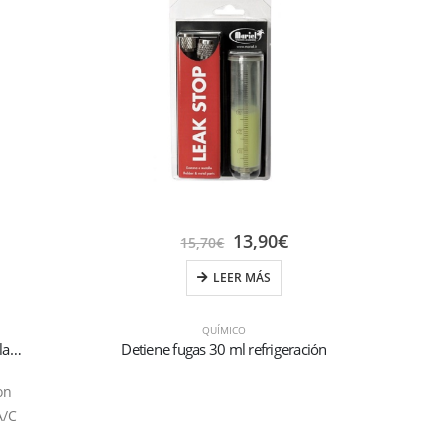
13,90
€
15,70
€
LEER MÁS
QUÍMICO
Cierre total de fugas “Super Seal” completo con acoplamiento rápido para refrigeración Auto R134a
Detiene fugas 30 ml refrigeración
on
A/C