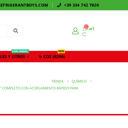
EFRIGERANTBOYS.COM
+39 334 742 7820
Cart
R290|R600A|
NEW
LES Y OTROS
✨ CO2 (R290)
TIENDA
QUÍMICO
L” COMPLETO CON ACOPLAMIENTO RÁPIDO PARA