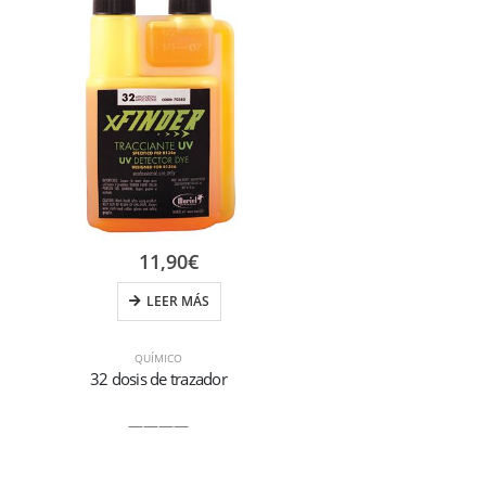
11,90
€
LEER MÁS
QUÍMICO
32 dosis de trazador
Aceite P
————