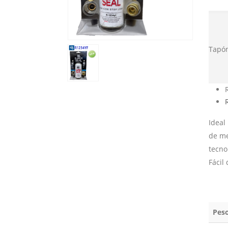
Tapón
Ideal
de me
tecno
Fácil
Pes