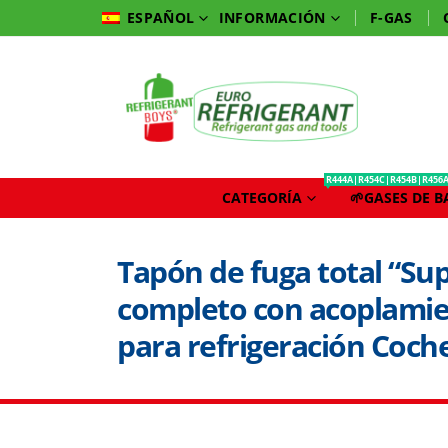
INFORMACIÓN
F-GAS
ESPAÑOL
R444A|R454C|R454B|R456
CATEGORÍA
🌱GASES DE 
Tapón de fuga total “Sup
completo con acoplamie
para refrigeración Coch