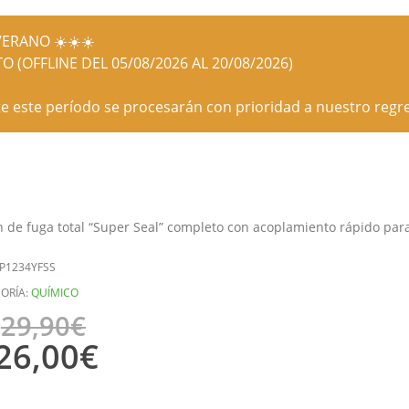
ERANO ☀️☀️☀️
O (OFFLINE DEL 05/08/2026 AL 20/08/2026)
e este período se procesarán con prioridad a nuestro regre
 de fuga total “Super Seal” completo con acoplamiento rápido para
P1234YFSS
ORÍA:
QUÍMICO
29,90
€
26,00
€