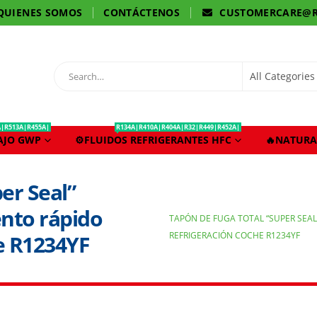
QUIENES SOMOS
CONTÁCTENOS
CUSTOMERCARE@R
A|R513A|R455A|
R134A|R410A|R404A|R32|R449|R452A|
BAJO GWP
⚙️FLUIDOS REFRIGERANTES HFC
🔥NATURA
er Seal”
nto rápido
TAPÓN DE FUGA TOTAL “SUPER SEA
REFRIGERACIÓN COCHE R1234YF
e R1234YF