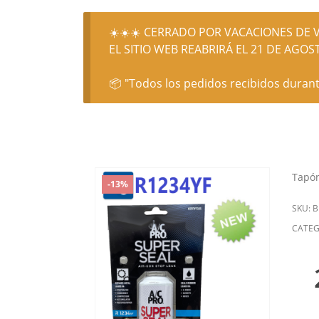
☀️☀️☀️ CERRADO POR VACACIONES DE V
EL SITIO WEB REABRIRÁ EL 21 DE AGOST
📦 "Todos los pedidos recibidos durant
Tapón
-13%
SKU:
B
CATEG