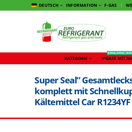
INFORMATION
F-GAS
WE
DEUTSCH
R444A|R454C|R45
KATEGORIE
🌱GASE MIT N
Super Seal” Gesamtleck
komplett mit Schnellku
Kältemittel Car R1234YF