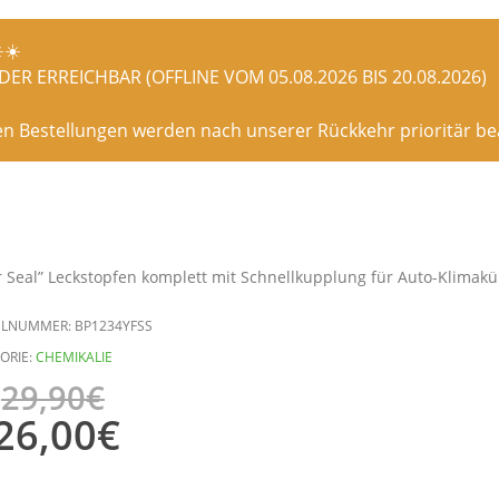
️☀️
ER ERREICHBAR (OFFLINE VOM 05.08.2026 BIS 20.08.2026)
en Bestellungen werden nach unserer Rückkehr prioritär bea
 Seal” Leckstopfen komplett mit Schnellkupplung für Auto-Klimakü
ELNUMMER:
BP1234YFSS
ORIE:
CHEMIKALIE
29,90
€
26,00
€