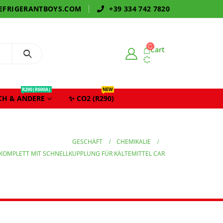
EFRIGERANTBOYS.COM
+39 334 742 7820
Cart
R290|R600A|
NEW
CH & ANDERE
✨ CO2 (R290)
GESCHÄFT
CHEMIKALIE
KOMPLETT MIT SCHNELLKUPPLUNG FÜR KÄLTEMITTEL CAR