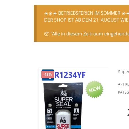
☀️☀️☀️ BETRIEBSFERIEN IM SOMMER ☀️☀
DER SHOP IST AB DEM 21. AUGUST WIED
📦 "Alle in diesem Zeitraum eingehend
Super
-13%
ARTIK
KATEG