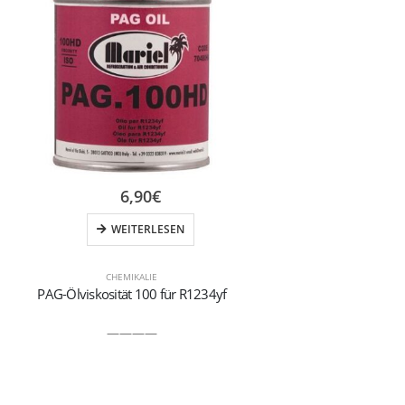
6,90
€
WEITERLESEN
CHEMIKALIE
PAG-Ölviskosität 100 für R1234yf
Spezifisch
————