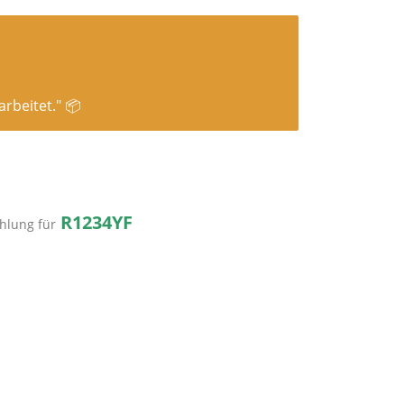
rbeitet." 📦
R1234YF
hlung für