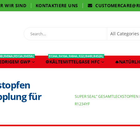
R WIR SIND
KONTAKTIERE UNS
CUSTOMERCARE@R
4B|R456A|R513A|R455A|
R134A|R410A|R404A|R32|R449|R452A|
IEDRIGEM GWP
⚙️KÄLTEMITTELGASE HFC
🔥NATÜRLI
stopfen
pplung für
SUPER SEAL” GESAMTLECKSTOPFEN 
R1234YF