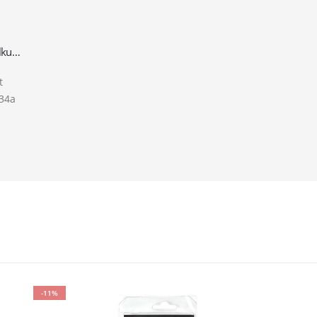
„Super Seal“ Total Stop Leckage komplett mit Schnellkupplung für Auto A / C Kühlung für R134a
t
134a
-11%