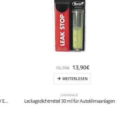
13,90
€
15,70
€
WEITERLESEN
CHEMIKALIE
Esteröl 250 ml für A / C-Kompressoren von Hybrid- / Elektrofahrzeugen mit R134a und R1234yf
Leckagedichtmittel 30 ml für Autoklimaanlagen