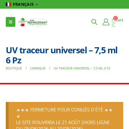
FRANÇAIS
Cart
UV traceur universel – 7,5 ml
6 Pz
BOUTIQUE
CHIMIQUE
UV TRACEUR UNIVERSEL – 7,5 ML 6 PZ
☀️☀️☀️ FERMETURE POUR CONGÉS D'ÉTÉ ☀️☀️
☀️
LE SITE ROUVRIRA LE 21 AOÛT (HORS LIGNE
DU 05/08/2026 AU 20/08/2026)