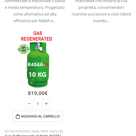
commerciale e industriale a bassa
ricaricabile che rimarrà di tua
e media temperatura. Progettato
proprietà, consentendoti
come alternativa ad alta
ricariche successive a costi ridotti
efficienza per R404A e…
tramite…
819,00
€
AGGIUNGI AL CARRELLO
GAS REFRIGERANTI
,
R404A
,
R407F
,
R407H
,
R448A
,
R449A
,
R452A