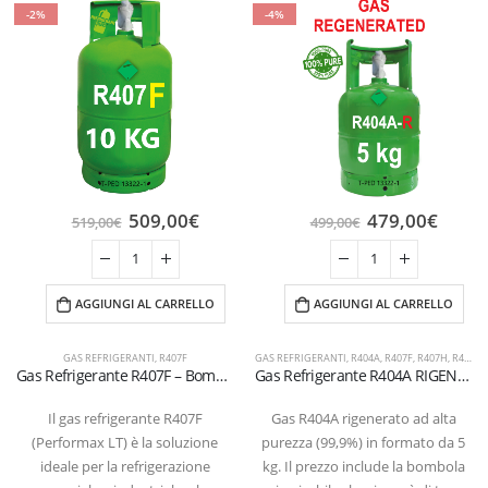
-2%
-4%
509,00
€
479,00
€
519,00
€
499,00
€
AGGIUNGI AL CARRELLO
AGGIUNGI AL CARRELLO
GAS REFRIGERANTI
,
R407F
GAS REFRIGERANTI
,
R404A
,
R407F
,
R407H
,
R448A
,
Gas Refrigerante R407F – Bombola Ricaricabile 10 kg valvola 1/4
Gas Refrigerante R404A RIGENERATO – Bombola Ricaricabile 5 kg T-PED (Valvola 1/4″ SAE)
Il gas refrigerante R407F
Gas R404A rigenerato ad alta
(Performax LT) è la soluzione
purezza (99,9%) in formato da 5
ideale per la refrigerazione
kg. Il prezzo include la bombola