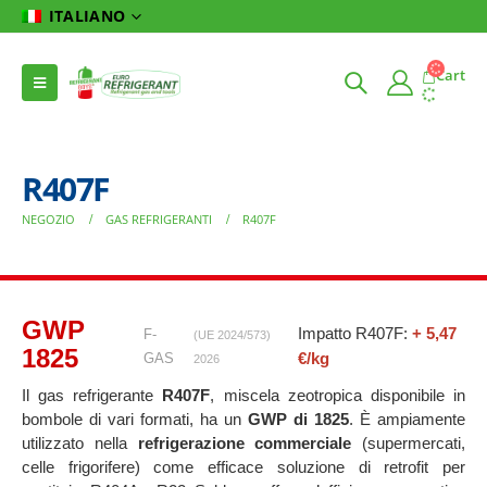
ITALIANO
Cart
R407F
NEGOZIO
GAS REFRIGERANTI
R407F
GWP
Impatto R407F:
+ 5,47
F-
(UE 2024/573)
1825
€/kg
GAS
2026
Il gas refrigerante
R407F
, miscela zeotropica disponibile in
bombole di vari formati, ha un
GWP di 1825
. È ampiamente
utilizzato nella
refrigerazione commerciale
(supermercati,
celle frigorifere) come efficace soluzione di retrofit per