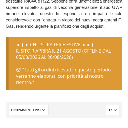
sostituire R404A e R22. Sebbene offra un’efficienza energetica
superiore rispetto ai gas di vecchia generazione, il suo GWP
rimane elevato: questo lo espone a un impatto fiscale
considerevole con l’entrata in vigore dei nuovi adeguamenti F-
Gas, rendendo urgente la pianificazione degli acquisti.
☀️☀️☀️ CHIUSURA FERIE ESTIVE ☀️☀️☀️
IL SITO RIAPRIRÀ IL 21 AGOSTO (OFFLINE DAL
05/08/2026 AL 20/08/2026)
📦 "Tutti gli ordini ricevuti in questo periodo
verranno elaborati con priorità al nostro
rientro."