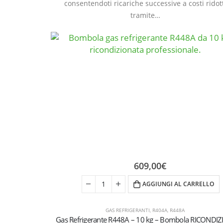
consentendoti ricariche successive a costi ridot
tramite…
609,00
€
AGGIUNGI AL CARRELLO
GAS REFRIGERANTI
,
R404A
,
R448A