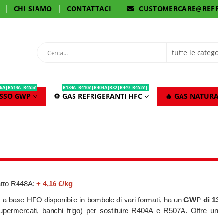
CHI SIAMO
CONTATTACI
CUSTOMERCARE@REFR
6A|R513A|R455A
R134A|R410A|R404A|R32|R449|R452A|
ASSO GWP
⚙️ GAS REFRIGERANTI HFC
🔥 GAS NATURA
tto R448A:
+ 4,16 €/kg
 a base HFO disponibile in bombole di vari formati, ha un
GWP di 1
permercati, banchi frigo) per sostituire R404A e R507A. Offre un’e