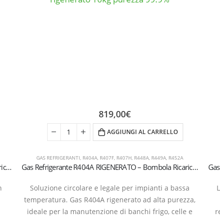
819,00
€
AGGIUNGI AL CARRELLO
GAS REFRIGERANTI
,
R404A
,
R407F
,
R407H
,
R448A
,
R449A
,
R452A
Gas Refrigerante R404A RIGENERATO – Bombola Ricaricabile 5 kg T-PED (Valvola 1/4″ SAE)
Gas Refrigerante R404A RIGENERATO – Bombola Ricaricabile 10 kg T-PED (Valvola 1/4″ SAE) – 99,9% Puro
n
Soluzione circolare e legale per impianti a bassa
temperatura. Gas R404A rigenerato ad alta purezza,
ideale per la manutenzione di banchi frigo, celle e
r