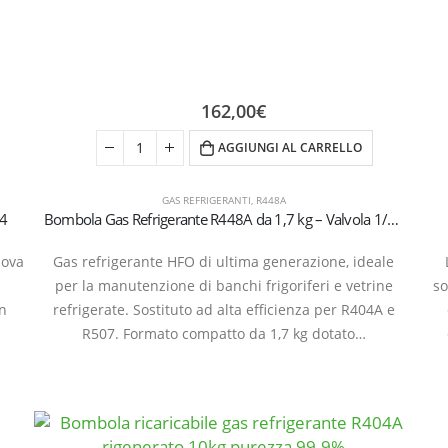
162,00
€
AGGIUNGI AL CARRELLO
GAS REFRIGERANTI
,
R448A
/4
Bombola Gas Refrigerante R448A da 1,7 kg – Valvola 1/4″ SAE
uova
Gas refrigerante HFO di ultima generazione, ideale
.
per la manutenzione di banchi frigoriferi e vetrine
so
un
refrigerate. Sostituto ad alta efficienza per R404A e
R507. Formato compatto da 1,7 kg dotato…