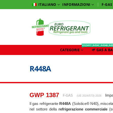
INFORMAZIONI
F-GAS
ITALIANO
R1234YF|R454C|R454B|R45
CATEGORIE
🌱 GAS A B
R448A
GWP 1387
Impa
F-GAS
(UE 2024/573) 2026
Il gas refrigerante
R448A
(Solstice® N40), miscela
nel settore della
refrigerazione commerciale
(su