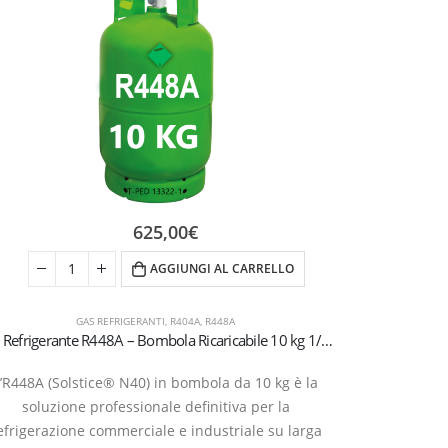
625,00
€
AGGIUNGI AL CARRELLO
GAS REFRIGERANTI
,
R404A
,
R448A
Gas Refrigerante R448A – Bombola Ricaricabile 10 kg 1/4 SAE
L’R448A (Solstice® N40) in bombola da 10 kg è la
soluzione professionale definitiva per la
efrigerazione commerciale e industriale su larga