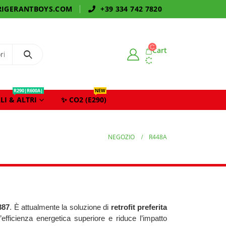
IGERANTBOYS.COM
+39 334 742 7820
Cart
R290|R600A|
NEW
LI & ALTRI
✨ CO2 (E290)
NEGOZIO
R448A
387
. È attualmente la soluzione di
retrofit preferita
fficienza energetica superiore e riduce l’impatto