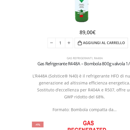
89,00
€
AGGIUNGI AL CARRELLO
GAS REFRIGERANTI
,
R448A
Gas Refrigerante R448A – Bombola 800g valvola 1
L’R448A (Solstice® N40) è il refrigerante HFO di n
generazione ad altissima efficienza energetica
Sostituto d’eccellenza per R404A e R507, offre 
GWP ridotto del 68%.
Formato: Bombola compatta da…
-4%