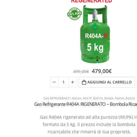
479,00
€
499,00
€
AGGIUNGI AL CARRELLO
GAS REFRIGERANTI
,
R404A
,
R407F
,
R407H
,
R448A
,
R449A
,
R452A
Gas R404A rigenerato ad alta purezza (99,9%) i
formato da 5 kg. Il prezzo include la bombola
ricaricabile che rimarrà di tua proprietà,