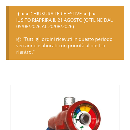
☀️☀️☀️ CHIUSURA FERIE ESTIVE ☀️☀️☀️
IL SITO RIAPRIRÀ IL 21 AGOSTO (OFFLINE DAL
05/08/2026 AL 20/08/2026)
📦 "Tutti gli ordini ricevuti in questo periodo
verranno elaborati con priorità al nostro
rientro."