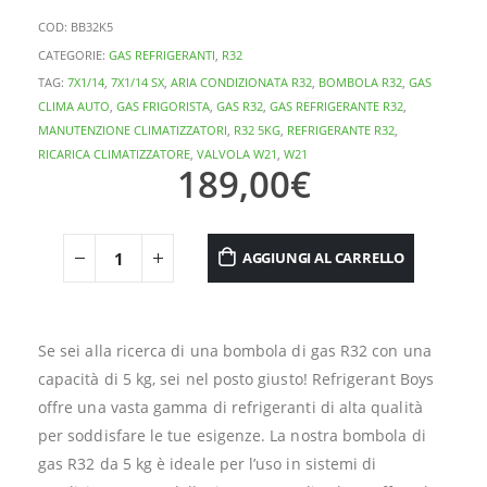
COD:
BB32K5
CATEGORIE:
GAS REFRIGERANTI
,
R32
TAG:
7X1/14
,
7X1/14 SX
,
ARIA CONDIZIONATA R32
,
BOMBOLA R32
,
GAS
CLIMA AUTO
,
GAS FRIGORISTA
,
GAS R32
,
GAS REFRIGERANTE R32
,
MANUTENZIONE CLIMATIZZATORI
,
R32 5KG
,
REFRIGERANTE R32
,
RICARICA CLIMATIZZATORE
,
VALVOLA W21
,
W21
189,00
€
AGGIUNGI AL CARRELLO
Se sei alla ricerca di una bombola di gas R32 con una
capacità di 5 kg, sei nel posto giusto! Refrigerant Boys
offre una vasta gamma di refrigeranti di alta qualità
per soddisfare le tue esigenze. La nostra bombola di
gas R32 da 5 kg è ideale per l’uso in sistemi di