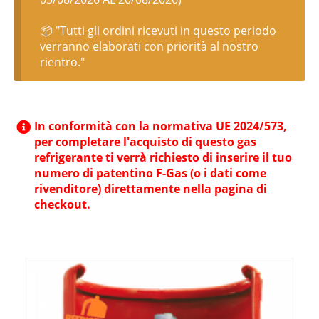
📦 "Tutti gli ordini ricevuti in questo periodo
verranno elaborati con priorità al nostro
rientro."
In conformità con la normativa UE 2024/573,
per completare l'acquisto di questo gas
refrigerante ti verrà richiesto di inserire il tuo
numero di patentino F-Gas (o i dati come
rivenditore) direttamente nella pagina di
checkout.