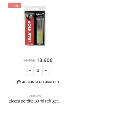
-11%
13,90
€
15,70
€
AGGIUNGI AL CARRELLO
CHIMICO
Blocca perdite 30 ml refrigerazione
Refrigerantboys s.r.l. | Uffici: Viale Pirandello, 7 - 21052 Busto Arsizio (VA) ITALY