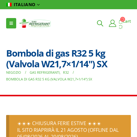
ITALIANO
Cart
Bombola di gas R32 5 kg
(Valvola W21,7×1/14″) SX
NEGOZIO
GAS REFRIGERANTI
,
R32
BOMBOLA DI GAS R32 5 KG (VALVOLA W21,7×1/14″) SX
☀️☀️☀️ CHIUSURA FERIE ESTIVE ☀️☀️☀️
IL SITO RIAPRIRÀ IL 21 AGOSTO (OFFLINE DAL
05/08/2026 AL 20/08/2026)