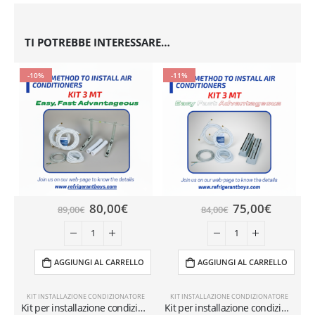
TI POTREBBE INTERESSARE…
-10%
-11%
80,00
€
75,00
€
89,00
€
84,00
€
AGGIUNGI AL CARRELLO
AGGIUNGI AL CARRELLO
KIT INSTALLAZIONE CONDIZIONATORE
KIT INSTALLAZIONE CONDIZIONATORE
Kit per installazione condizionatori a muro con tubi da 3 metri 1/4″+3/8″ SAE
Kit per installazione condizionatori a terra con tubi da 3 metri 1/4″ + 3/8″ SAE