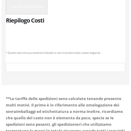
Calcola Spedizione
Riepilogo Costi
* Questi costi sono puramente indicativi e non includono dazi o tasse doganali.
**Le tariffe delle spedizioni sono calcolate tenendo presente
molti motivi. Il primo è in riferimento alle omologazione dei
sovraimballaggi ed etichettatura a norma Inoltre, ricordiamo
che quello del costo non è elemento da poco, specie se le
spedizioni sono pesanti, gli spedizionieri che utilizziamo
trasportano le merci in totale sicurezza avendo tutti i requisiti