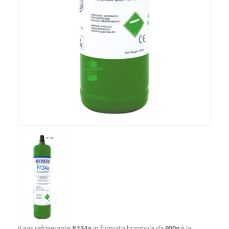
Il gas refrigerante
R134a
in formato bombola da
900g
è la