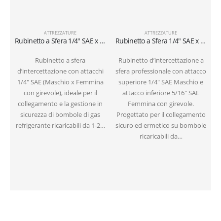
ATTREZZATURE
ATTREZZATURE
Rubinetto a Sfera 1/4″ SAE x 1/4″ SAE per Bombole Ricaricabili (1-2 kg)
Rubinetto a Sfera 1/4″ SAE x 5/16″ SAE per Bombole Ricaricabili (1-2 kg)
Rubinetto a sfera
Rubinetto d’intercettazione a
d’intercettazione con attacchi
sfera professionale con attacco
1/4″ SAE (Maschio x Femmina
superiore 1/4″ SAE Maschio e
con girevole), ideale per il
attacco inferiore 5/16″ SAE
collegamento e la gestione in
Femmina con girevole.
sicurezza di bombole di gas
Progettato per il collegamento
refrigerante ricaricabili da 1-2…
sicuro ed ermetico su bombole
ricaricabili da…