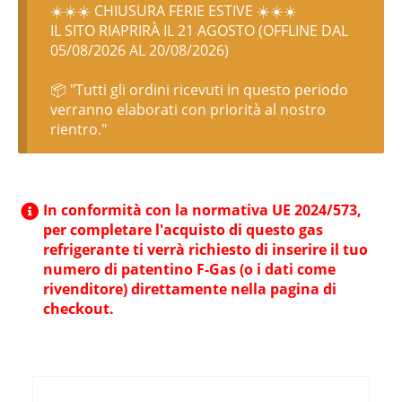
☀️☀️☀️ CHIUSURA FERIE ESTIVE ☀️☀️☀️
IL SITO RIAPRIRÀ IL 21 AGOSTO (OFFLINE DAL
05/08/2026 AL 20/08/2026)
📦 "Tutti gli ordini ricevuti in questo periodo
verranno elaborati con priorità al nostro
rientro."
In conformità con la normativa UE 2024/573,
per completare l'acquisto di questo gas
refrigerante ti verrà richiesto di inserire il tuo
numero di patentino F-Gas (o i dati come
rivenditore) direttamente nella pagina di
checkout.