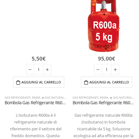
5,50
€
95,00
€
AGGIUNGI AL CARRELLO
AGGIUNGI AL CARRELLO
GAS REFRIGERANTI
,
R600A
,
🔥 GAS NATURALI & ALTRI
GAS REFRIGERANTI
,
R600A
,
🔥 GAS NATURALI & ALTRI
Bombola Gas Refrigerante R600a (Isobutano) 420g – Valvola Aerosol 7/16″ UNF
Bombola Gas Refrigerante R600a (Isobutano) 5 kg – Valvola 21,7 x 1/14″ SX (Certificata T-PED / EN 13322-1)
L’isobutano R600a è il
Gas refrigerante naturale R600a
refrigerante naturale di
(Isobutano) in bombola
riferimento per il settore del
ricaricabile da 5 kg. Soluzione
freddo domestico. Questa
ecologica ad alta efficienza per la