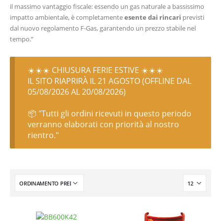
il massimo vantaggio fiscale: essendo un gas naturale a bassissimo
impatto ambientale, è completamente
esente dai rincari
previsti
dal nuovo regolamento F-Gas, garantendo un prezzo stabile nel
tempo.”
☀️☀️☀️ CHIUSURA FERIE ESTIVE ☀️☀️☀️
IL SITO RIAPRIRÀ IL 21 AGOSTO (OFFLINE DAL
05/08/2026 AL 20/08/2026)
📦 "Tutti gli ordini ricevuti in questo periodo
verranno elaborati con priorità al nostro
rientro."