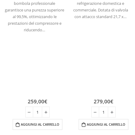
bombola professionale
refrigerazione domestica e
garantisce una purezza superiore
commerciale. Dotata di valvola
al 99,5%, ottimizzando le
con attacco standard 21,7 x…
prestazioni del compressore e
riducendo…
259,00
€
279,00
€
AGGIUNGI AL CARRELLO
AGGIUNGI AL CARRELLO