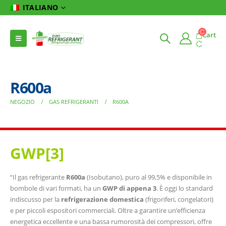
ITALIANO
Cart
R600a
NEGOZIO
GAS REFRIGERANTI
R600A
GWP[3
]
“Il gas refrigerante
R600a
(Isobutano), puro al 99,5% e disponibile in
bombole di vari formati, ha un
GWP di appena 3
. È oggi lo standard
indiscusso per la
refrigerazione domestica
(frigoriferi, congelatori)
e per piccoli espositori commerciali. Oltre a garantire un’efficienza
energetica eccellente e una bassa rumorosità dei compressori, offre