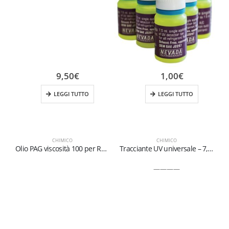
9,50
€
1,00
€
LEGGI TUTTO
LEGGI TUTTO
CHIMICO
CHIMICO
Olio PAG viscosità 100 per R1234yf
Tracciante UV universale – 7,5 ml 6
————
r