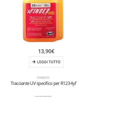
13,90
€
LEGGI TUTTO
CHIMICO
Tracciante UV specifico per R1234yf
Olio
————