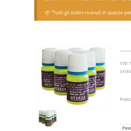
📦 "Tutti gli ordini ricevuti in questo p
——
COD:
CATEG
Prati
Pes