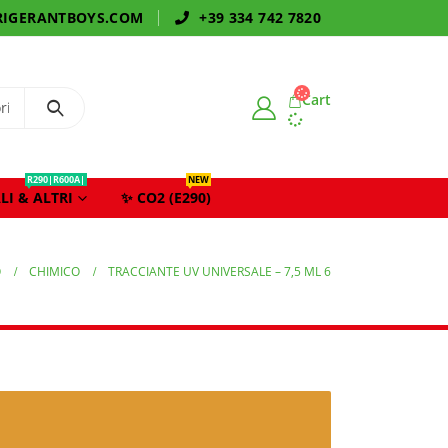
IGERANTBOYS.COM
+39 334 742 7820
Cart
R290|R600A|
NEW
LI & ALTRI
✨ CO2 (E290)
O
CHIMICO
TRACCIANTE UV UNIVERSALE – 7,5 ML 6