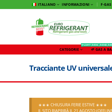
INFORMAZIONI
F-GAS
ITALIANO
R1234YF|R454C|R454B|R45
CATEGORIE
🌱 GAS A B
Tracciante UV universale
☀️☀️☀️ CHIUSURA FERIE ESTIVE ☀️☀️☀️
IL SITO RIAPRIRÀ IL 21 AGOSTO (OFFLIN