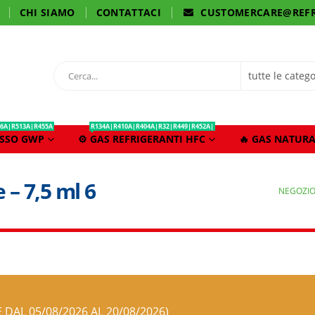
CHI SIAMO
CONTATTACI
CUSTOMERCARE@REFR
6A|R513A|R455A
R134A|R410A|R404A|R32|R449|R452A|
ASSO GWP
⚙️ GAS REFRIGERANTI HFC
🔥 GAS NATURA
 – 7,5 ml 6
NEGOZI
E DAL 05/08/2026 AL 20/08/2026)