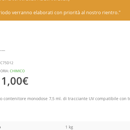
eriodo verranno elaborati con priorità al nostro rientro."
——
TC75D12
ORIA:
CHIMICO
1,00
€
co contenitore monodose 7,5 ml. di tracciante UV compatibile con tutt
o
1 kg