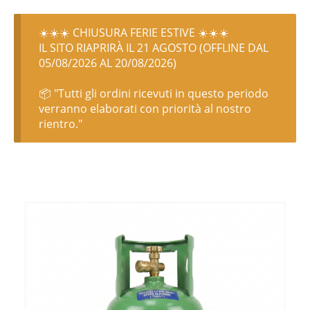
☀️☀️☀️ CHIUSURA FERIE ESTIVE ☀️☀️☀️
IL SITO RIAPRIRÀ IL 21 AGOSTO (OFFLINE DAL
05/08/2026 AL 20/08/2026)
📦 "Tutti gli ordini ricevuti in questo periodo
verranno elaborati con priorità al nostro
rientro."