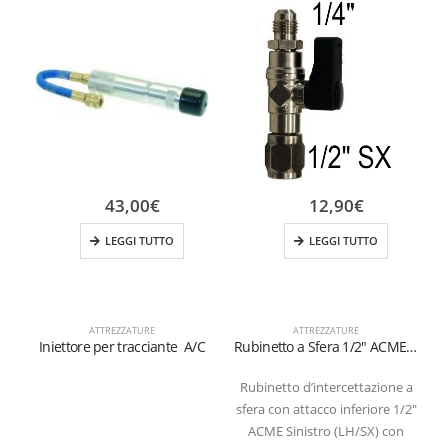
43,00
€
12,90
€
LEGGI TUTTO
LEGGI TUTTO
ATTREZZATURE
ATTREZZATURE
Iniettore per tracciante A/C
Rubinetto a Sfera 1/2″ ACME SX x 1/4″ SAE per Bombole Ricaricabili (1-2 kg)
Rubinetto d’intercettazione a
sfera con attacco inferiore 1/2″
ACME Sinistro (LH/SX) con