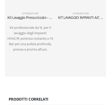
ATTREZZATURE
ATTREZZATURE
Kit Lavaggio Pressurizzato – Bombola 5L + Pistola con Tubo 60cm
KIT LAVAGGIO IMPIANTI A/C E REFRIGERAZIONE
Kit professionale da 5L per il
lavaggio degli impianti
HVAC/R: potenza costante a 10
Bar per una pulizia profonda,
precisa e pronta all’uso.
PRODOTTI CORRELATI