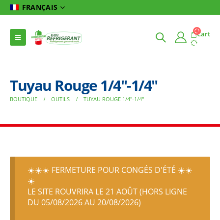
FRANÇAIS
Cart
Tuyau Rouge 1/4″-1/4″
BOUTIQUE
OUTILS
TUYAU ROUGE 1/4″-1/4″
☀️☀️☀️ FERMETURE POUR CONGÉS D'ÉTÉ ☀️☀️
☀️
LE SITE ROUVRIRA LE 21 AOÛT (HORS LIGNE
DU 05/08/2026 AU 20/08/2026)