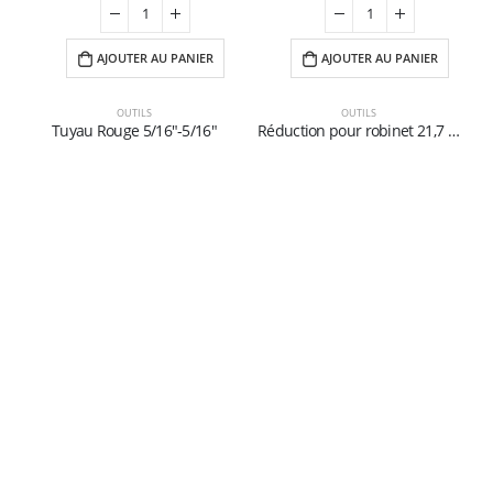
AJOUTER AU PANIER
AJOUTER AU PANIER
OUTILS
OUTILS
Tuyau Rouge 5/16″-5/16″
Réduction pour robinet 21,7 “-1/14 x 5/16” SX
Refrigerantboys s.r.l. | Uffici: Viale Pirandello, 7 - 21052 Busto Arsizio (VA) ITALY
| P.IVA IT03520290127