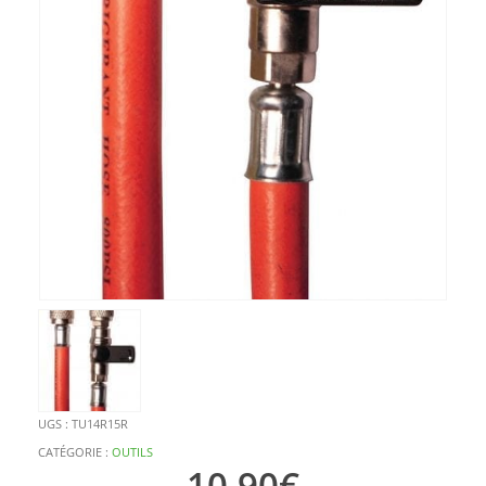
UGS :
TU14R15R
CATÉGORIE :
OUTILS
10,90
€