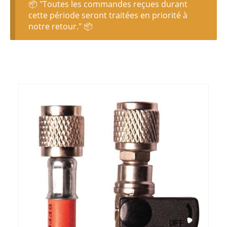
📦 "Toutes les commandes reçues durant
cette période seront traitées en priorité à
notre retour." 📦