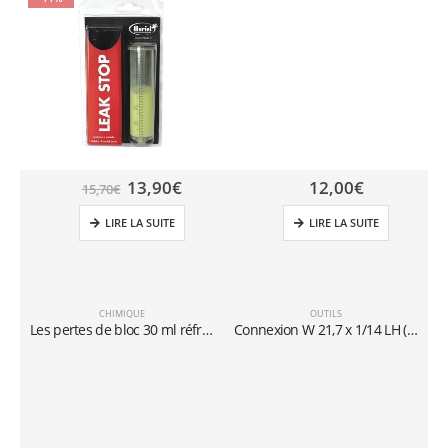
13,90
€
12,00
€
15,70
€
LIRE LA SUITE
LIRE LA SUITE
CHIMIQUE
OUTILS
Les pertes de bloc 30 ml réfrigération Auto A/C
Connexion W 21,7 x 1/14 LH (SX)
h