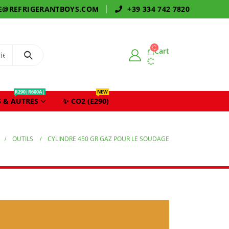
E@REFRIGERANTBOYS.COM
+39 334 742 7820
Cart
R290|R600A|
NEW
 & AUTRES
✨ CO2 (E290)
OUTILS
CYLINDRE 450 GR GAZ POUR LE SOUDAGE