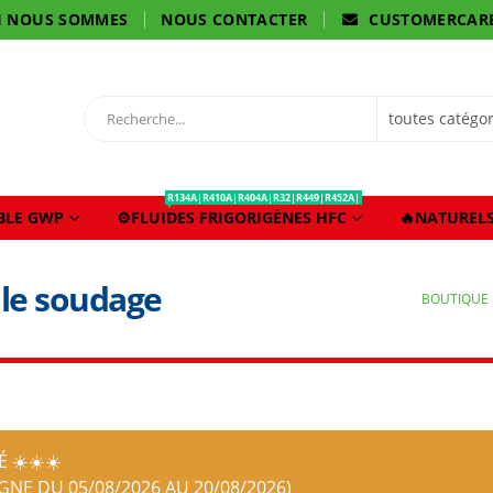
I NOUS SOMMES
NOUS CONTACTER
CUSTOMERCAR
R134A|R410A|R404A|R32|R449|R452A|
IBLE GWP
⚙️FLUIDES FRIGORIGÈNES HFC
🔥NATURELS
 le soudage
BOUTIQUE
 ☀️☀️☀️
IGNE DU 05/08/2026 AU 20/08/2026)