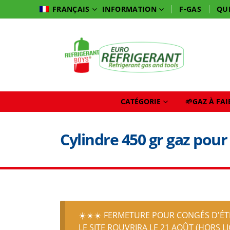
INFORMATION
F-GAS
QU
FRANÇAIS
CATÉGORIE
🌱GAZ À FA
Cylindre 450 gr gaz pour
☀️☀️☀️ FERMETURE POUR CONGÉS D'ÉTÉ
LE SITE ROUVRIRA LE 21 AOÛT (HORS L