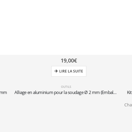
19,00
€
LIRE LA SUITE
OUTILS
5 mm
Alliage en aluminium pour la soudage Ø 2 mm (Emballage de 10 baguettes)
Ki
Cha