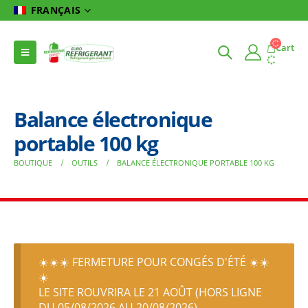
FRANÇAIS
Cart
Balance électronique
portable 100 kg
BOUTIQUE
OUTILS
BALANCE ÉLECTRONIQUE PORTABLE 100 KG
☀️☀️☀️ FERMETURE POUR CONGÉS D'ÉTÉ ☀️☀️
☀️
LE SITE ROUVRIRA LE 21 AOÛT (HORS LIGNE
DU 05/08/2026 AU 20/08/2026)