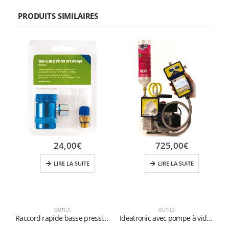
PRODUITS SIMILAIRES
24,00
€
725,00
€
LIRE LA SUITE
LIRE LA SUITE
OUTILS
OUTILS
Raccord rapide basse pression pour le gaz R1234yf (bleu)
Ideatronic avec pompe à vide – Système digital pour diagnositc, charge et vide