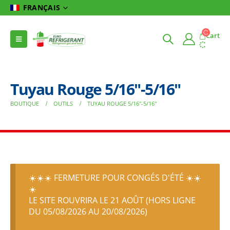
FRANÇAIS
Cart
Tuyau Rouge 5/16″-5/16″
BOUTIQUE
OUTILS
TUYAU ROUGE 5/16″-5/16″
☀️☀️☀️ FERMETURE POUR CONGÉS D'ÉTÉ ☀️☀️
☀️
LE SITE ROUVRIRA LE 21 AOÛT (HORS LIGNE
DU 05/08/2026 AU 20/08/2026)